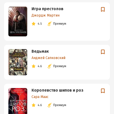
Игра престолов
Джордж Мартин
4.5
Премиум
Ведьмак
Анджей Сапковский
4.6
Премиум
Королевство шипов и роз
Сара Маас
4.6
Премиум