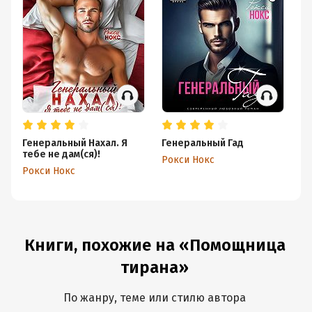
Генеральный Нахал. Я
Генеральный Гад
На
тебе не дам(ся)!
Рокси Нокс
Ро
Рокси Нокс
Книги, похожие на «Помощница
тирана»
По жанру, теме или стилю автора