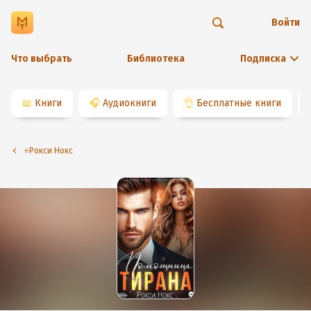
Войти
Что выбрать
Библиотека
Подписка
📖
Книги
🎧
Аудиокниги
👌
Бесплатные книги
⭐️Рокси Нокс