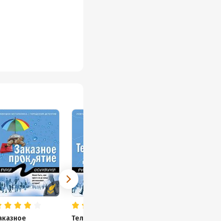
аказное
Телохранитель для