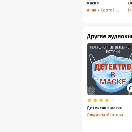
маске
х
с
Анна и Сергей Литвиновы
Другие аудиокн
Детектив в маске
Людмила Мартова