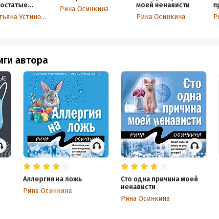
востатые
моей ненависти
п
Рина Осинкина
ыщики
Татьяна Устинова
Рина Осинкина
Р
иги автора
Аллергия на ложь
Сто одна причина моей
ненависти
Рина Осинкина
Рина Осинкина