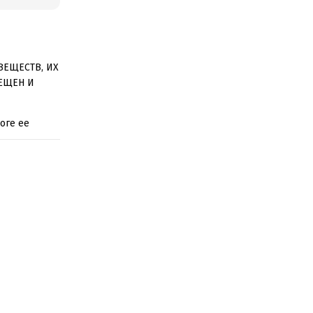
ВЕЩЕСТВ, ИХ
ЕЩЕН И
роге ее
она дочь ее
 Леонид от
з дома и
нимание,
ерия
 непутевого
а его