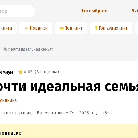
Что выбрать
Би
 книги
🔥
Новинки
❤️
Топ книг
🎙
Топ аудиокниг
📚«Почти идеальная семья»
4.03
(
31 оценка
)
емиум
очти идеальная семь
Осинкина
чатных страниц
Время чтения ≈
7
ч
2025
год
16
+
подписке