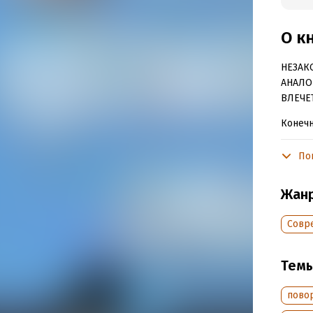
О к
НЕЗАК
АНАЛО
ВЛЕЧЕ
Конечн
кварти
мужа, 
По
подобн
начал 
Жан
ссоры 
оказал
Совр
супруг
исчезн
Тем
Подр
пово
Дата н