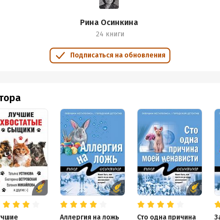
Рина Осинкина
24 книги
Подписаться на обновления
втора
учшие
Аллергия на ложь
Сто одна причина
З