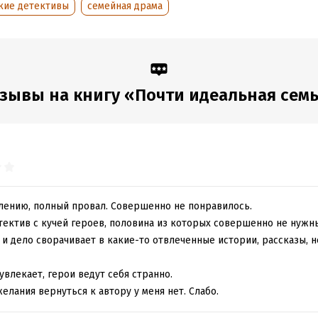
кие детективы
семейная драма
:
497910
Время на чтение:
7
ч.
дания:
2025
оступления:
9 ноября 2020
зывы на книгу «Почти идеальная сем
алению, полный провал. Совершенно не понравилось.
тектив с кучей героев, половина из которых совершенно не нужн
 и дело сворачивает в какие-то отвлеченные истории, рассказы, 
увлекает, герои ведут себя странно.
желания вернуться к автору у меня нет. Слабо.