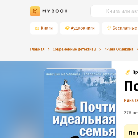
📖
Книги
🎧
Аудиокниги
👌
Бесплатные
Главная
Современные детективы
⭐️Рина Осинкина
Пр
П
Рина 
276 пе
По 