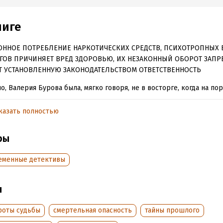
ниге
ОННОЕ ПОТРЕБЛЕНИЕ НАРКОТИЧЕСКИХ СРЕДСТВ, ПСИХОТРОПНЫХ 
ГОВ ПРИЧИНЯЕТ ВРЕД ЗДОРОВЬЮ, ИХ НЕЗАКОННЫЙ ОБОРОТ ЗАПР
Т УСТАНОВЛЕННУЮ ЗАКОНОДАТЕЛЬСТВОМ ОТВЕТСТВЕННОСТЬ
о, Валерия Бурова была, мягко говоря, не в восторге, когда на по
ры появилась двадцатилетняя нахалка Юлия. Девица заявила, что 
о существовании которой он все эти годы не подозревал. Да и сам
казать полностью
ой новости опешил, однако не смог выгнать новоявленную дочь и
всячески ей помогать. С этого все и началось: недомолвки, недопо
ры
в семье, а потом Леня и вовсе ушел на работу и не вернулся. Вал
ась на распутье – стоит ли разводиться или все-таки надо искать
еменные детективы
а, чтобы вернуть в супружеское гнездышко? А может быть, причин
овения – вовсе не измена, а кое-что пострашнее?..
ы
обная информация
роты судьбы
смертельная опасность
тайны прошлого
аписания:
1 января 2020
ISBN (EAN):
9785041092009