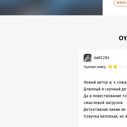
женс
Объем
Год из
Дата п
От
nad1204
Оценил книгу
Новый автор и, к сож
Длинный и скучный де
Да и повествование то
смысловой нагрузки.
Детективная линия не 
Озвучка неплохая, но 