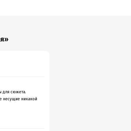
ья»
ы для сюжета.
не несущие никакой