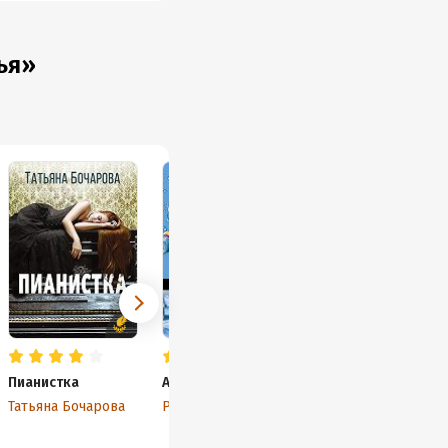
ья»
Пианистка
Аллергия на ложь
Скидка на
любовь
Татьяна Бочарова
Рина Осинкина
Елена Гордина