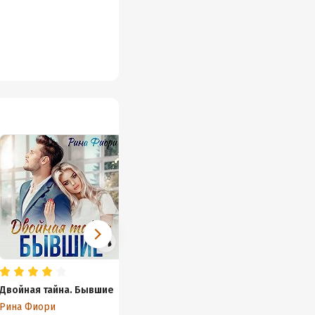
Двойная тайна. Бывшие
Невеста по ошибке.
Няня д
Забудь о разводе!
боссов
Рина Фиори