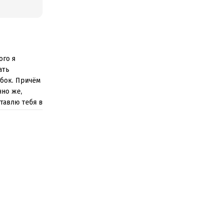
ого я
ать
 бок. Причём
чно же,
тавлю тебя в
и я открою
месте моих
иду,