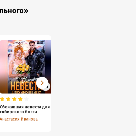
ального»
Сбежавшая невеста для
Мой бывший босс.
Папа-М
сибирского босса
Новогоднее чудо для
манда
пышки
Анастасия Иванова
Оливия Стилл
Саша Ч