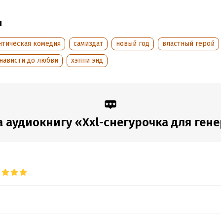
ы
нтическая комедия
самиздат
новый год
властный герой
нависти до любви
хэппи энд
 аудиокнигу «Xxl-снегурочка для ген