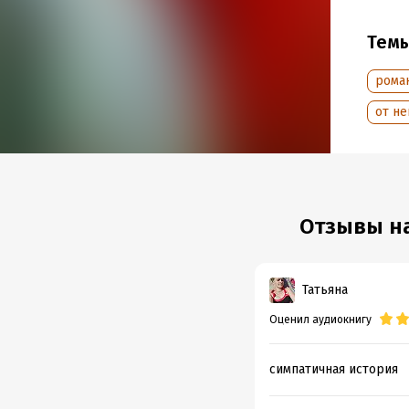
Тем
рома
от не
Отзывы на
Татьяна
Оценил аудиокнигу
симпатичная история