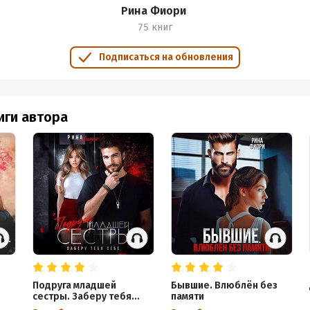
Рина Фиори
75 книг
Подписаться на обновления
иги автора
Подруга младшей
Бывшие. Влюблён без
сестры. Заберу тебя
памяти
себе!