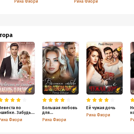
Рина Фиори
Рина Фиори
втора
Невеста по
Большая любовь
Её чужая дочь
Н
ошибке. Забудь о
для
к
Рина Фиори
разводе!
генерального
Р
Рина Фиори
Рина Фиори
Р
п