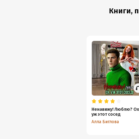
Книги, 
Ненавижу! Люблю? Ох
уж этот сосед
Алла Биглова