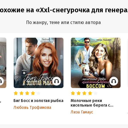
похожие на «Xxl-снегурочка для генер
По жанру, теме или стилю автора
,
Биг Босс и золотая рыбка
Молочные реки
кисельные берега с
Любовь Трофимова
БОССОМ
Лиза Гамаус