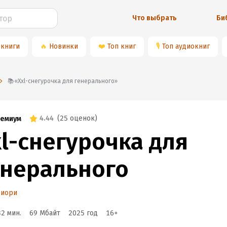
Что выбрать
Би
 книги
🔥
Новинки
❤️
Топ книг
🎙
Топ аудиокниг
📚«Xxl-снегурочка для генерального»
4.44
(
25 оценок
)
емиум
xl-снегурочка для
енерального
Фиори
32 мин.
69 Мбайт
2025
год
16
+