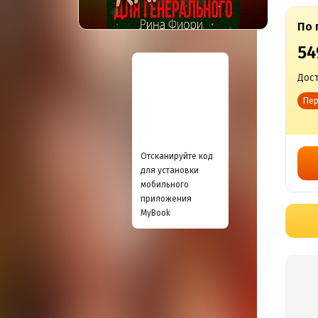
По 
54
Дост
Пер
Отсканируйте код
для установки
мобильного
приложения
MyBook