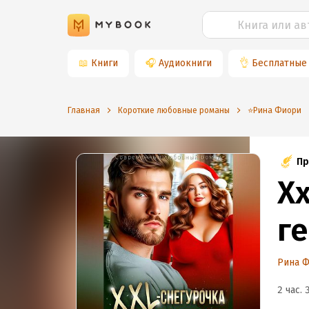
📖
Книги
🎧
Аудиокниги
👌
Бесплатные
Главная
Короткие любовные романы
⭐️Рина Фиори
Пр
X
г
Рина 
2 час. 