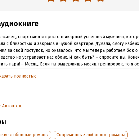
аудиокниге
расавец, спортсмен и просто шикарный успешный мужчина, котор
ла с близостью и закрыла в чужой квартире. Думала, смогу избеж
ния за свой поступок, но оказалось, что мы теперь работаем бок о
седство не устраивает нас обоих. И как быть? – спросите вы. Коне
ить пари! – Месяц. Если ты выдержишь месяц тренировок, то я ос
 В противном случае ты уступишь мне здание своей забегаловки, 
казать полностью
кафе здорового питания. Морщусь от одной только мысли, что на 
снейших тортиков будут паровые котлеты с гречкой. – И имей в в
очка: твои тренировки я буду контролировать лично.
 Авточтец
обная информация
аписания:
ры
18 декабря 2025
дания:
2025
ткие любовные романы
Современные любовные романы
оступления:
18 декабря 2025