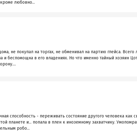
 кроме любовно...
ома, не покупал на торгах, не обменивал на партию глейса. Всего
дна и беспомощна в его владениях. Но что именно тайный хозяин Ц
рону....
ычная способность - переживать состояние другого человека как с
той планете и... попала в плен к иноземному захватчику. Умопом
ельным робо...