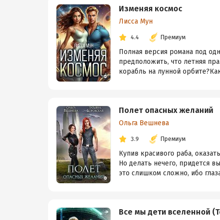
Изменяя космос
Лисса Мун
4.4
Премиум
Полная версия романа под одн
предположить, что летняя пр
корабль на лунной орбите?Как 
Полет опасных желаний
Ольга Вешнева
3.9
Премиум
Купив красивого раба, оказат
Но делать нечего, придется в
это слишком сложно, ибо глаза 
Все мы дети вселенной (Т