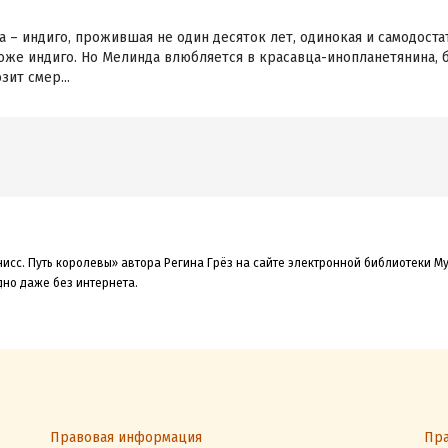
 – индиго, прожившая не один десяток лет, одинокая и самодоста
тоже индиго. Но Мелинда влюбляется в красавца-инопланетянина, бе
ит смер...
исс. Путь королевы» автора Регина Грёз на сайте электронной библиотеки My
дно даже без интернета.
Правовая информация
Пра