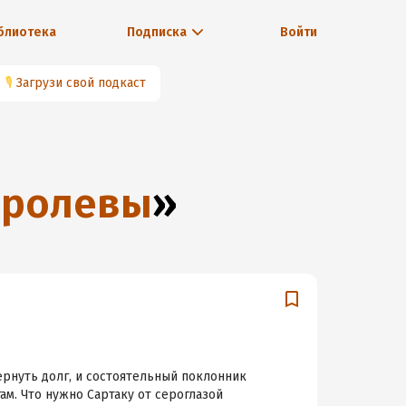
блиотека
Подписка
Войти
🎙
Загрузи свой подкаст
оролевы
»
ернуть долг, и состоятельный поклонник
м. Что нужно Сартаку от сероглазой