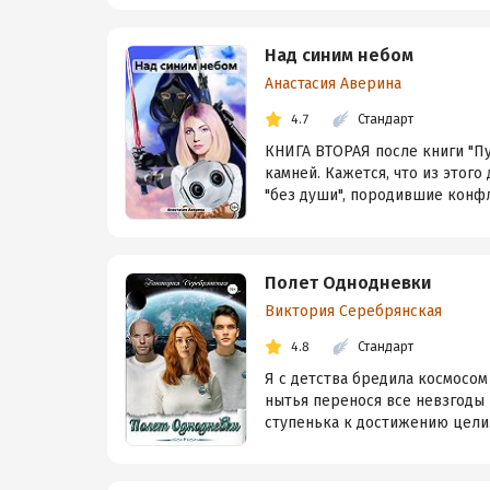
Над синим небом
Анастасия Аверина
4.7
Стандарт
КНИГА ВТОРАЯ после книги "Пу
камней. Кажется, что из этог
"без души", породившие конфл
Полет Однодневки
Виктория Серебрянская
4.8
Стандарт
Я с детства бредила космосом 
нытья перенося все невзгоды 
ступенька к достижению цели. 