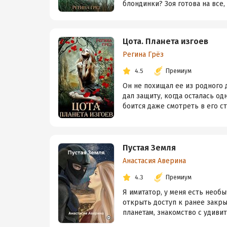
блондинки? Зоя готова на все,
Цота. Планета изгоев
Регина Грёз
4.5
Премиум
Он не похищал ее из родного д
дал защиту, когда осталась о
боится даже смотреть в его сто
Пустая Земля
Анастасия Аверина
4.3
Премиум
Я имитатор, у меня есть необ
открыть доступ к ранее закры
планетам, знакомство с удивит