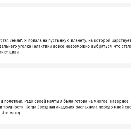
стая Земля". Я попала на пустынную планету, на которой царствуе
о дальнего уголка Галактики вовсе невозможно выбраться. Что стал
икт циви...
и полетами. Ради своей мечты я была готова на многое. Наверное, 
и трудности. Когда Звездная академия распахнула передо мной сво
Что межд...