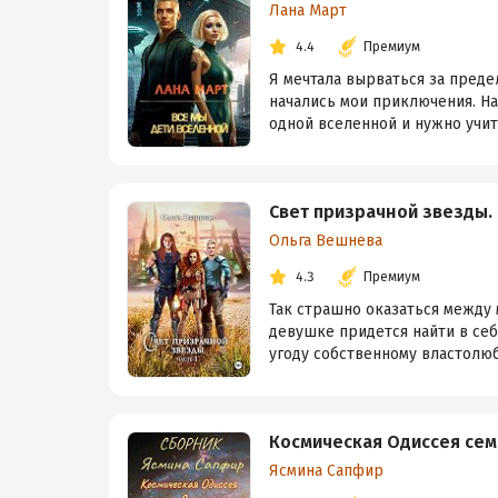
Лана Март
4.4
Премиум
Я мечтала вырваться за преде
начались мои приключения. На
одной вселенной и нужно учить
Свет призрачной звезды. 
Ольга Вешнева
4.3
Премиум
Так страшно оказаться между 
девушке придется найти в себ
угоду собственному властолюб
Космическая Одиссея сем
Ясмина Сапфир