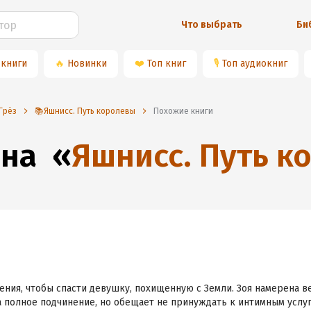
Что выбрать
Би
 книги
🔥
Новинки
❤️
Топ книг
🎙
Топ аудиокниг
 Грёз
📚Яшнисс. Путь королевы
Похожие книги
 на
«
Яшнисс. Путь к
ения, чтобы спасти девушку, похищенную с Земли. Зоя намерена в
 полное подчинение, но обещает не принуждать к интимным услуга