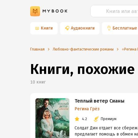
📖
Книги
🎧
Аудиокниги
👌
Бесплатные
Главная
Любовно-фантастические романы
⭐️Регина
Книги, похожие
10
книг
Теплый ветер Сианы
Регина Грёз
4.2
Премиум
Солдат Дин отдает все сбереж
предлагает помощь в обмен на