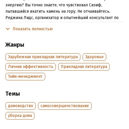
энергию? Вы точно знаете, что чувствовал Сизиф,
пытавшийся вкатить камень на гору. Не отчаивайтесь.
Реджина Лидс, организатор и опытнейший консультант по
созданию комфортного жизненного пространства, поможет
Показать полностью
вам. Следуйте советам, представленным в книге, и, тратя
всего 8 минут в день, вы превратите свое жилище в дом
вашей мечты. Используя книгу как непосредственное
Жанры
руководство к действию, вы сможете шаг за шагом, с
радостью и вдохновением, изменить пространство вокруг
Зарубежная прикладная литература
Здоровье
себя так, чтобы оно воодушевляло вас, дарило гармонию и
Личная эффективность
Прикладная литература
заряжало энергией.
Тайм-менеджмент
Книга предназначена для широкого круга читателей.
Темы
Подробная информация
Дата написания:
домоводство
1 января 2012
самосовершенствование
Объем:
317673
уборка дома
Год издания:
2013
ISBN (EAN):
9785961428636