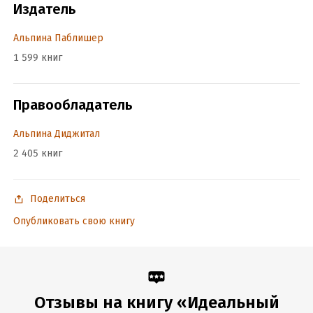
Издатель
Переводчик:
Елена Виноградова
Время на чтение:
5
ч.
Альпина Паблишер
1 599 книг
Правообладатель
Альпина Диджитал
2 405 книг
Поделиться
Опубликовать свою книгу
Отзывы на книгу «Идеальный