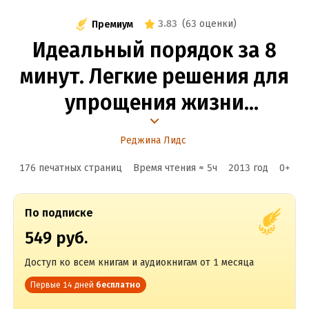
3.83
(
63 оценки
)
Премиум
Идеальный порядок за 8
минут. Легкие решения для
упрощения жизни
и высвобождения времени
Реджина Лидс
176 печатных страниц
Время чтения ≈
5
ч
2013
год
0
+
По подписке
549 руб.
Доступ ко всем книгам и аудиокнигам от 1 месяца
Первые 14 дней
бесплатно