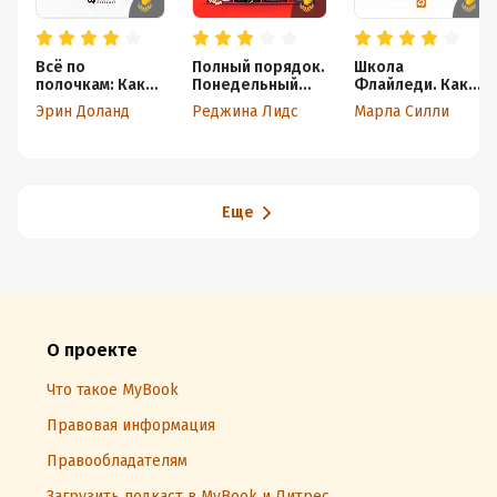
Всё по
Полный порядок.
Школа
полочкам: Как
Понедельный
Флайледи. Как
избавиться от
план борьбы с
навести порядок
Эрин Доланд
Реджина Лидс
Марла Силли
беспорядка,
хаосом на
в доме и в жизни
даже если у вас
работе, дома и в
нет времени
голове
Еще
О проекте
Что такое MyBook
Правовая информация
Правообладателям
Загрузить подкаст в MyBook и Литрес