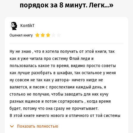
порядок за 8 минут. Легк...»
KontikT
Оценил книгу
Ну не знаю , что я хотела получить от этой книги, так
как я уже читала про систему Флай леди и
пользовалась какое то время, видимо просто советы
как лучше разобрать в шкафах, так остальное у меня
ну совсем не так как у автора- ничего нигде не
валяется, и писем с проспектами каждый день, я
столько не получаю, чтобы заводить для них кучу
разных ящиков и потом сортировать , когда время
будет, потому что она сразу не прочитывает.
В этой книге ничего нового и отличного от той системы
не нашла, только то , что надо делать что-то 8 минут( а
Показать полностью
там 15) потом или бросить или перерыв, но в флай