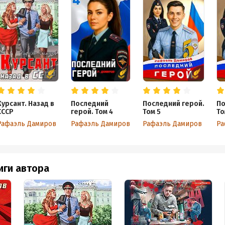
Курсант. Назад в
Последний
Последний герой.
По
СССР
герой. Том 4
Том 5
То
Рафаэль Дамиров
Рафаэль Дамиров
Рафаэль Дамиров
Ра
иги автора