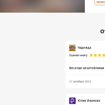
прик
Подр
Дата н
Объем
Год из
Дата п
О
Надежда
Оценил книгу
Веселая незатейливая 
17 октября 2024
Юлия Иванова