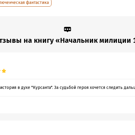
люченческая фантастика
обная информация
аписания:
1 января 2024
Время на чтение:
7
ч.
:
456433
дания:
2024
оступления:
15 октября 2024
тзывы на книгу «Начальник милиции 
история в духе "Курсанта". За судьбой героя хочется следить даль