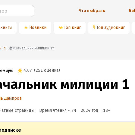
Что выбрать
Би
 книги
🔥
Новинки
❤️
Топ книг
🎙
Топ аудиокниг
в
📚«Начальник милиции 1»
4.67
(
251 оценка
)
емиум
ачальник милиции 1
ль Дамиров
чатные страницы
Время чтения ≈
7
ч
2024
год
18
+
подписке