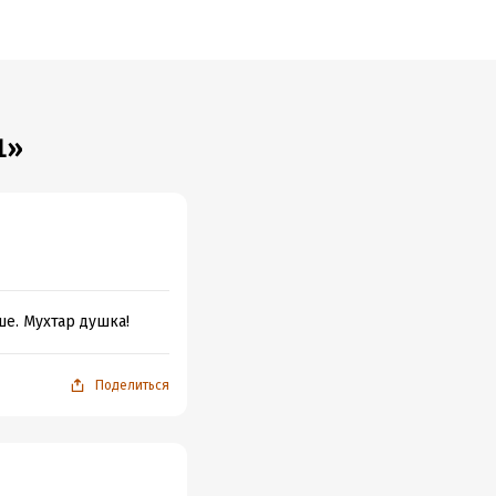
1»
ше. Мухтар душка!
Поделиться