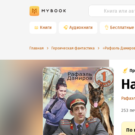
📖
Книги
🎧
Аудиокниги
👌
Бесплатные
Главная
Героическая фантастика
⭐️Рафаэль Дамиро
Пр
Н
Рафаэ
253 пе
По 