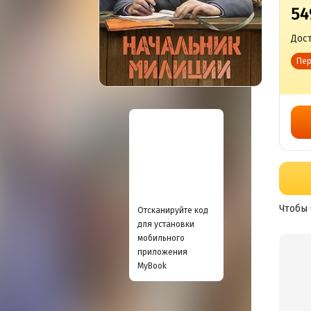
54
Дост
Пер
Чтобы 
Отсканируйте код
для установки
мобильного
приложения
MyBook