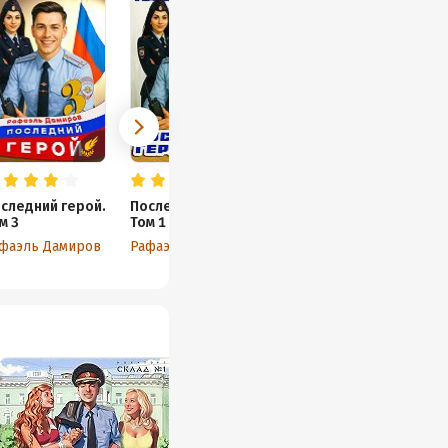
следний герой.
Последний герой.
м 3
Том 1
фаэль Дамиров
Рафаэль Дамиров