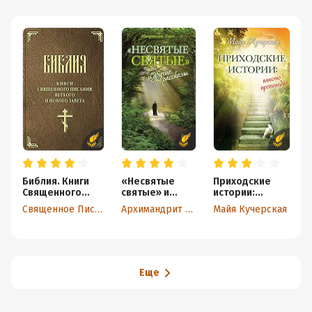
Библия. Книги
«Несвятые
Приходские
Священного
святые» и
истории:
Писания Ветхого
другие
вместо
Священное Писание
Архимандрит Тихон (Шевкунов)
Майя Кучерская
и Нового Завета
рассказы
проповеди
(сборник)
Еще