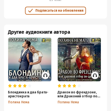
Подписаться на обновления
Другие аудиокниги автора
Блондинка и два брата-
Дракон во френдзоне,
От
аристократа
или Драконий отбор по-
к
дружески
Полина Нема
Полина Нема
По