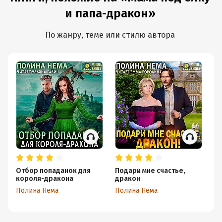
и папа-дракон»
По жанру, теме или стилю автора
Отбор попаданок для
Подари мне счастье,
Д
короля-дракона
дракон
сл
Полина Нема
Полина Нема
Та