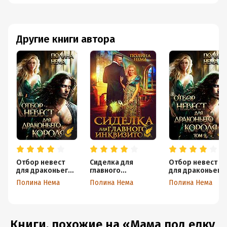
Другие книги автора
Отбор невест
Сиделка для
Отбор невест
для драконьего
главного
для драконьего
короля
инквизитора
короля. Том 2
Полина Нема
Полина Нема
Полина Нема
Книги, похожие на «Мама под елку