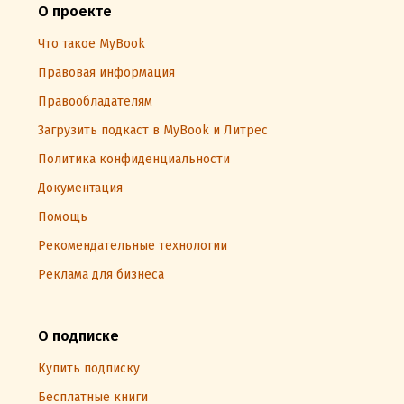
О проекте
понял, что ещё чуть-чуть и я соскочу. Как я вообще
согласилась на эту встречу? Хотела держать
Что такое MyBook
дистанцию. Ну-ну, оно и видно. Идиотка! Другого
Правовая информация
объяснения я не вижу. До
Правообладателям
Загрузить подкаст в MyBook и Литрес
Политика конфиденциальности
Документация
Помощь
Рекомендательные технологии
Реклама для бизнеса
О подписке
Купить подписку
Бесплатные книги