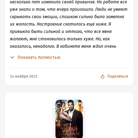
несколько лет изменила своей привычке. На работе все
уже знали о том, что вчера произошло. Люди не умеют
скрывать свои эмоции, слишком сильно была заметна
их жалость. Настроение скатилось ещё ниже. Я
привыкла быть сильной и оттого, что все меня
жалеют, мне становилось только хуже. Но, как
оказалось, ненадолго. В кабинете меня ждал очень
приятный сюрприз, и я точно знала, от кого он. Весь
Показать полностью
стол, полки и подоконник были завалены букетами из
васильков и полевых ромашек. Стало так тепло на
душе, что впервые за семь лет я набрала по памяти
14 ноября 2025
Поделиться
номер, который старалась не вспоминать. Андрей
ответил со второго гудка, я грешным делом подумала,
что он ждал, когда я позвоню. – Добрый день, Андрей
Вячеславович! – я постаралась говорить спокойно, но
мой голос дрожал от волнения. Про руки я вообще
молчу. Они тряслись, как будто я запойная
алкоголичка. Я знаю, о чём говорю. Выросла в
окружении таких людей. Наш дом был в