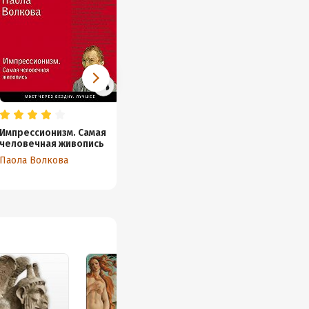
Импрессионизм. Самая
Мост через бездну.
Мост ч
человечная живопись
Великие мастера
простр
христи
Паола Волкова
Паола Волкова
Паола 