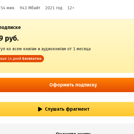
 54 мин.
943 Мбайт
2021
год
12
+
подписке
9 руб.
уп ко всем книгам и аудиокнигам от 1 месяца
вые 14 дней
бесплатно
Оформить подписку
Слушать фрагмент