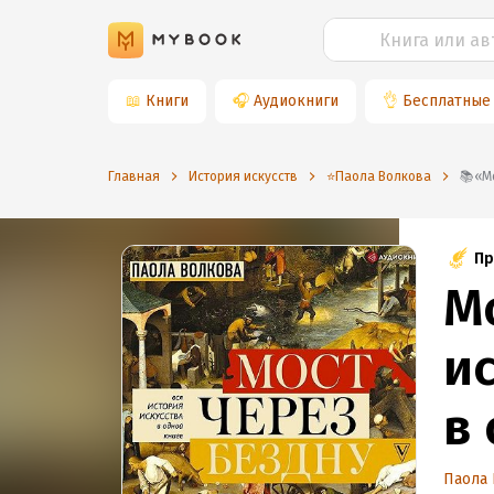
📖
Книги
🎧
Аудиокниги
👌
Бесплатные
Главная
История искусств
⭐️Паола Волкова

Пр
Мо
и
в
Паола