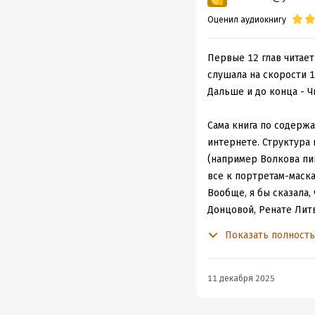
Оценил аудиокнигу
Первые 12 глав читает
слушала на скорости 1
Дальше и до конца - Ч
Сама книга по содерж
интернете. Структура 
(например Волкова пиш
все к портретам-маска
Вообще, я бы сказала,
Донцовой, Ренате Литв
экзальтации, много ли
Показать полност
я книгу слушала.
Чтоб какие-то вопросы
собирала по ним матер
11 декабря 2025
Вторая часть, где в с