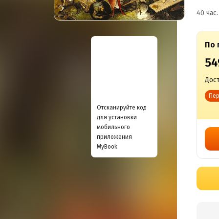
40 час.
По 
54
Дост
Пер
Отсканируйте код
для установки
мобильного
приложения
MyBook