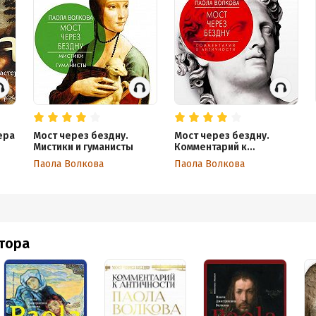
ера
Мост через бездну.
Мост через бездну.
Мистики и гуманисты
Комментарий к
античности
Паола Волкова
Паола Волкова
втора