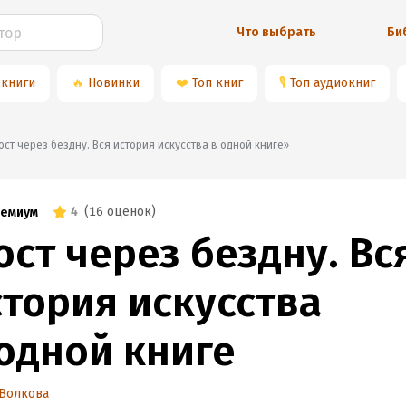
Что выбрать
Би
 книги
🔥
Новинки
❤️
Топ книг
🎙
Топ аудиокниг
«Мост через бездну. Вся история искусства в одной книге»
4
(
16 оценок
)
емиум
ст через бездну. Вс
стория искусства
 одной книге
 Волкова