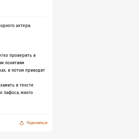
 одного актера.
егко проверить в
ым понятиям
ках, и потом приводит
 хамить в тексте
о пафоса, много
чно не то, ради чего
фамилии, и отдельно
Поделиться
ло нужно выстроить