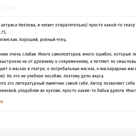
 актриса Неёлова, и читает отвратительно) просто какой-то театр
.75.
игинская. Хороший, ровный чтец.
анию очень слабая. Много самоповторов, много ошибок, которые л
выстроена не от древнему к современному, а петляет по смыслов
ет о масках в театре, о погребальных масках, о маскарадных мас
м). Но это не учебное пособие, поэтому дело вкуса.
 что это литературный памятник самой себе. Автор позволяет себе
иновой, уподобляя их куклам, просто какие-то бабьи дрязги. Мног
чных резких оценок. Личность автора прям как живая стоит. Это то
ью
 изучить, я просто конспектировала упоминаемые даты, события, 
иал, из самого текста каких-то ясных знаний не получить.
одержании стоят именные главы, слушать уже интереснее. Мне бы