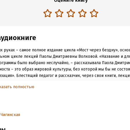
Оцените книгу
аудиокниге
х руках – самое полное издание цикла «Мост через бездну», осно
ьном цикле лекций Паолы Дмитриевны Волковой. «Название и для
ограммы было выбрано неслучайно, – рассказывала Паола Дмитрие
моста – это образ мировой культуры, без которой мы бы не состо
зация». Блестящий педагог и рассказчик, через свои книги, лекции
 беседы она прививала своим студентам и собеседникам чувство 
казать полностью
сь достучаться до их душ и очистить от накопившейся серости.
з самых знаковых книг для любого образованного человека, «Мос
» приглашает нас в путешествие сквозь века, где мы следуем за 
зом, включаемся в повествование, заново осмысливаем привычные
 Чигинская
.
щее издание представляет переработанный цикл «Мост через без
ры