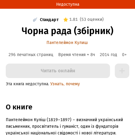
Недоступна
1.81
(
53 оценки
)
Стандарт
Чорна рада (збірник)
Пантелеймон Кулиш
296 печатных страниц
Время чтения ≈
8
ч
2014
год
0
+
Читать онлайн
Эта книга недоступна.
Узнать, почему
О книге
Пантелеймон Куліш (1819–1897) – визначний український
письменник, просвітитель і гуманіст, один із фундаторів
української національної свідомості і нової літератури.