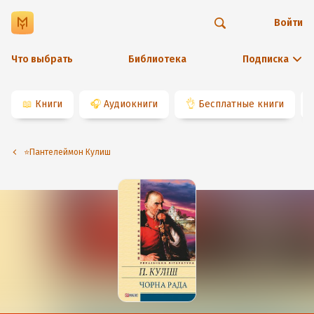
Войти
Что выбрать
Библиотека
Подписка
📖
Книги
🎧
Аудиокниги
👌
Бесплатные книги
⭐️Пантелеймон Кулиш