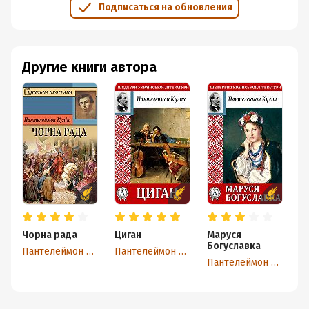
Подписаться на обновления
Другие книги автора
Чорна рада
Циган
Маруся
Г
Богуславка
Пантелеймон Кулиш
Пантелеймон Кулиш
Пантелеймон Кулиш