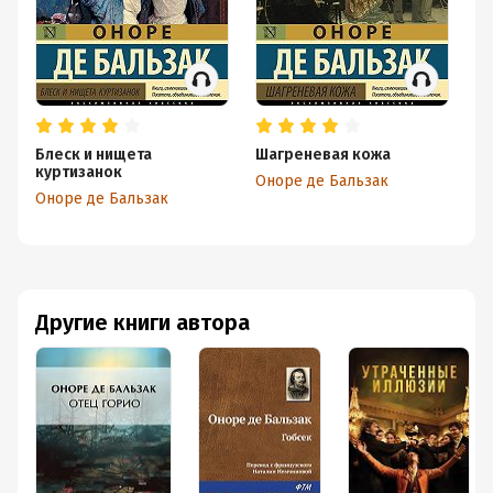
Блеск и нищета
Шагреневая кожа
Ш
куртизанок
Оноре де Бальзак
Он
Оноре де Бальзак
Другие книги автора