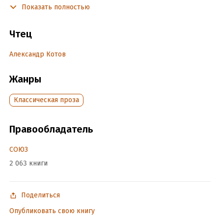
Красавица Империя
Показать полностью
Наследник дьявола
Чтец
Ведьма
Александр Котов
Отчаяние влюбленного
Настойчивость в любви
Жанры
Замужество красавицы Империи
Классическая проза
Обедня безбожника
Правообладатель
©&℗ ИП Воробьев В.А.
©&℗ ИД СОЮЗ
СОЮЗ
2 063 книги
Подробная информация
Год издания:
2010
Поделиться
Дата поступления:
21 декабря 2024
Опубликовать свою книгу