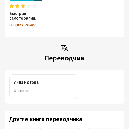
Быстрая
самотерапия.
Скорая помощь
Оливия Ремес
при тревоге,
панике и стрессе
Переводчик
Анна Котова
4 книги
Другие книги переводчика