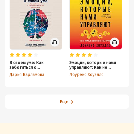
В своем уме: Как
Эмоции, которые нами
Х
заботиться о
управляют: Как не
Ру
собственной психике
попасть в ловушки гнева,
де
Дарья Варламова
Лоуренс Хоуэллс
Дэ
каждый день
вины, печали.
тр
Когнитивно-
у
поведенческий подход
Еще