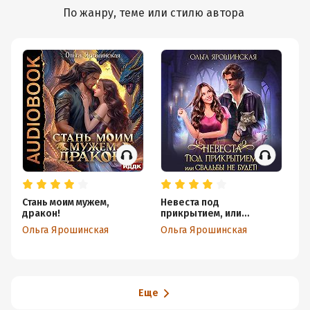
По жанру, теме или стилю автора
Стань моим мужем,
Невеста под
Л
дракон!
прикрытием, или
ин
Свадьбы не будет!
Ольга Ярошинская
Ольга Ярошинская
Та
Еще