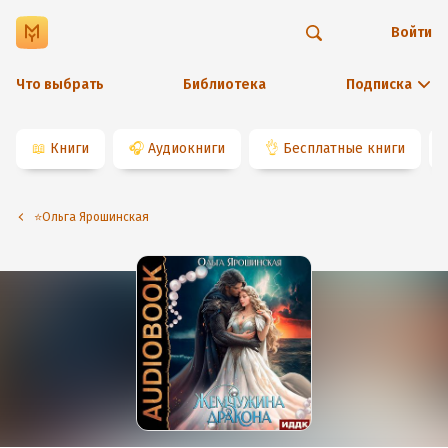
Войти
Что выбрать
Библиотека
Подписка
📖
Книги
🎧
Аудиокниги
👌
Бесплатные книги
⭐️Ольга Ярошинская