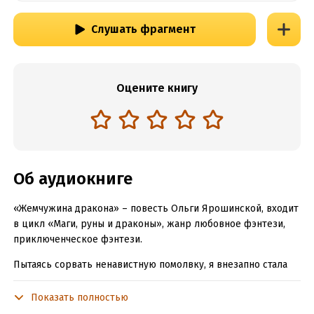
Слушать фрагмент
Оцените книгу
Об аудиокниге
«Жемчужина дракона» – повесть Ольги Ярошинской, входит
в цикл «Маги, руны и драконы», жанр любовное фэнтези,
приключенческое фэнтези.
Пытаясь сорвать ненавистную помолвку, я внезапно стала
женой незнакомца. Сама королева благословила наш союз, и
теперь его не расторгнуть. Мой муж – дракон, самый
Показать полностью
известный бабник королевства, и он в ярости от того, что