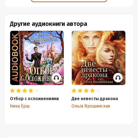
Другие аудиокниги автора
Отбор с осложнениями
Две невесты дракона
Ла
Ника Ёрш
Ольга Ярошинская
Ол