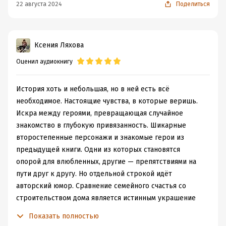
22 августа 2024
Поделиться
Ксения Ляхова
Оценил аудиокнигу
История хоть и небольшая, но в ней есть всё
необходимое. Настоящие чувства, в которые веришь.
Искра между героями, превращающая случайное
знакомство в глубокую привязанность. Шикарные
второстепенные персонажи и знакомые герои из
предыдущей книги. Одни из которых становятся
опорой для влюбленных, другие — препятствиями на
пути друг к другу. Но отдельной строкой идёт
авторский юмор. Сравнение семейного счастья со
строительством дома является истинным украшение
книги. И только от самих супругов зависит, будет это
Показать полностью
хилый шалаш или герои смогут возвести роскошный