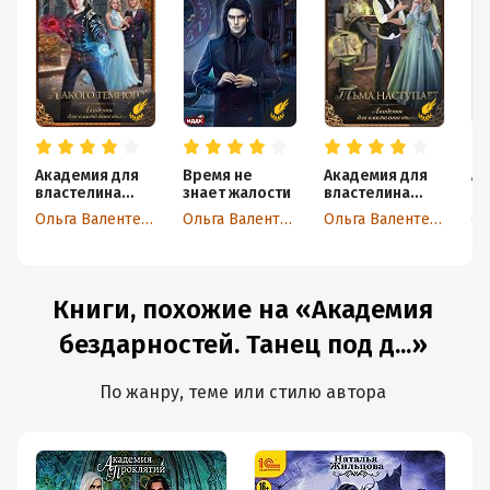
Академия для
Время не
Академия для
Ак
властелина
знает жалости
властелина
бе
тьмы. Какого
тьмы. Тьма
Ольга Валентеева
Ольга Валентеева
Ольга Валентеева
темного?
наступает
Книги, похожие на «Академия
бездарностей. Танец под д...»
По жанру, теме или стилю автора