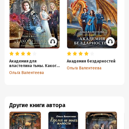
Академия для
Академия бездарностей
Ак
властелина тьмы. Какого
вл
Ольга Валентеева
темного?
на
Ольга Валентеева
Ол
Другие книги автора