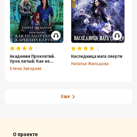
Академия Проклятий.
Наследница мага смерти
Ак
Урок пятый: Как не
Ур
Наталья Жильцова
запутаться в древних
ра
Елена Звездная
Ел
клятвах
де
Еще
О проекте