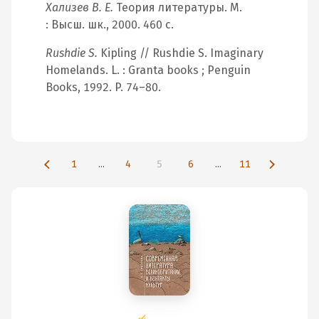
Хализев В. Е.
Теория литературы. М.
: Высш. шк., 2000. 460 с.
Rushdie S.
Kipling // Rushdie S. Imaginary
Homelands. L. : Granta books ; Penguin
Books, 1992. P. 74–80.
1
...
4
5
6
...
11