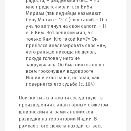
радости, – раздумывал он… – Но
мне придется молиться Биби
Мириам (так индийцы называют
Деву Марию.–
О . С.
), и я сахиб. – О н
уныло взглянул на свои сапоги. – Н
е. Я Ким. Вот великий мир, а я
только Ким. Кто такой Ким?» Он
принялся анализировать свое «я»,
чего раньше никогда не делал,
покуда голова у него не
закружилась. Он был ничтожен во
всем грохочущем водовороте
Индии и ехал на юг, не зная, как
повернется его судьба (с. 104).
Поиски смысла жизни соседствуют в
произведении с авантюрным сюжетом –
шпионскими играми английской
разведки на территории Индии. В
рамках этого сюжета находится весь