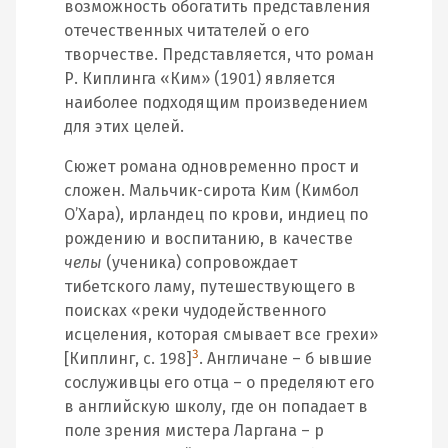
возможность обогатить представления
отечественных читателей о его
творчестве. Представляется, что роман
Р. Киплинга «Ким» (1901) является
наиболее подходящим произведением
для этих целей.
Сюжет романа одновременно прост и
сложен. Мальчик‐сирота Ким (Кимбол
О’Хара), ирландец по крови, индиец по
рождению и воспитанию, в качестве
челы
(ученика) сопровождает
тибетского ламу, путешествующего в
поисках «реки чудодейственного
исцеления, которая смывает все грехи»
3
[Киплинг, с. 198]
. Англичане – б ывшие
сослуживцы его отца – о пределяют его
в английскую школу, где он попадает в
поле зрения мистера Ларгана – р