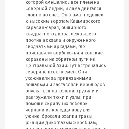
которой смешались все племена
Северной Индии, и лама двигался,
словно во сне… Он [лама] подошел
к высоким воротам Кашмирского
караван‐сарая, обширного
квадратного двора, лежавшего
против вокзала и окруженного
сводчатыми аркадами, где
приставали верблюжьи и конские
караваны на обратном пути из
Центральной Азии. Тут встречались
северяне всех племен. Они
ухаживали за привязанными
лошадьми и заставляли верблюдов
опускаться на колени; грузили и
разгружали тюки и узлы; при
помощи скрипучих лебедок
черпали из колодца воду для
ужина; бросали охапки травы
ржащим дикоглазым жеребцам;
пинали ногой угрюмых караванных