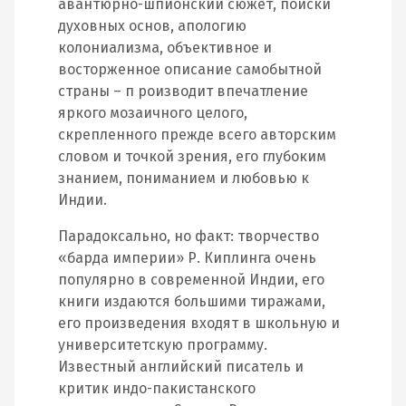
авантюрно‐шпионский сюжет, поиски
духовных основ, апологию
колониализма, объективное и
восторженное описание самобытной
страны – п роизводит впечатление
яркого мозаичного целого,
скрепленного прежде всего авторским
словом и точкой зрения, его глубоким
знанием, пониманием и любовью к
Индии.
Парадоксально, но факт: творчество
«барда империи» Р. Киплинга очень
популярно в современной Индии, его
книги издаются большими тиражами,
его произведения входят в школьную и
университетскую программу.
Известный английский писатель и
критик индо‐пакистанского