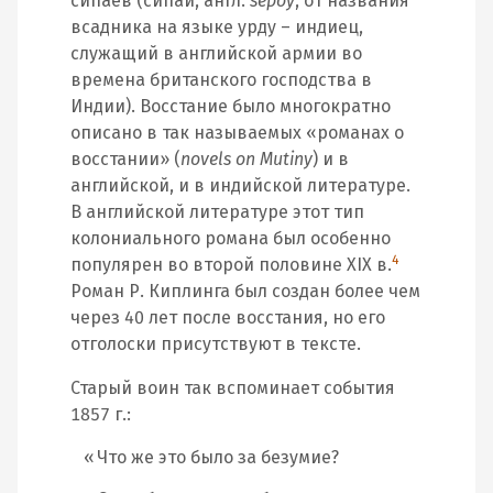
сипаев (сипай, англ.
sepoy
, от названия
всадника на языке урду – индиец,
служащий в английской армии во
времена британского господства в
Индии). Восстание было многократно
описано в так называемых «романах о
восстании» (
novels on Mutiny
) и в
английской, и в индийской литературе.
В английской литературе этот тип
колониального романа был особенно
4
популярен во второй половине XIX в.
Роман Р. Киплинга был создан более чем
через 40 лет после восстания, но его
отголоски присутствуют в тексте.
Старый воин так вспоминает события
1857 г.:
Что же это было за безумие?