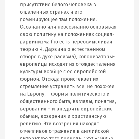
присутствие белого человека в
отдаленных странах и его
доминирующее там положение.
Осознанно или неосознанно основывая
свою политику на положениях социал‐
дарвинизма (то есть переосмысливая
теорию Ч. Дарвина о естественном
отборе в духе расизма), колонизаторы‐
европейцы исходят из отождествления
культуры вообще с ее европейской
формой. Отсюда проистекает их
стремление устранить все, не похожее
на Европу, – формы политического и
общественного быта, взгляды, понятия,
верования – и внедрить европейские
обычаи, воззрения и христианскую
религию. Эти воззрения находят
отчетливое отражение в английской
литературе того периода: 1880–1900‐е