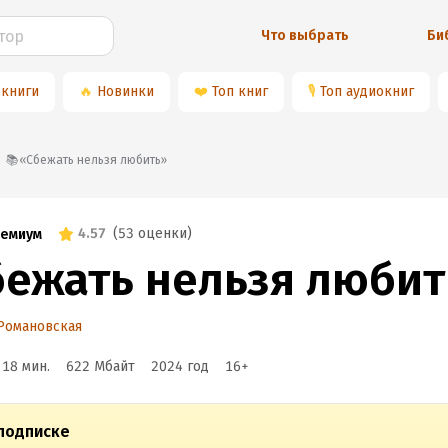
Что выбрать
Би
 книги
🔥
Новинки
❤️
Топ книг
🎙
Топ аудиокниг
📚«Сбежать нельзя любить»
4.57
(
53 оценки
)
емиум
бежать нельзя любит
Романовская
 18 мин.
622 Мбайт
2024
год
16
+
подписке