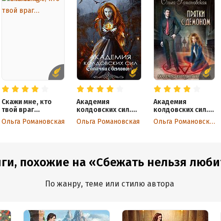
Скажи мне, кто
Академия
Академия
твой враг…
колдовских сил.
колдовских сил.
Салочки с демоном
Прятки с демоном
Ольга Романовская
Ольга Романовская
Ольга Романовская
ги, похожие на «Сбежать нельзя люби
По жанру, теме или стилю автора