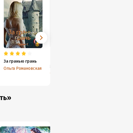
За гранью грань
Притягательное
зло
Ольга Романовская
Ольга Романовская
ть»