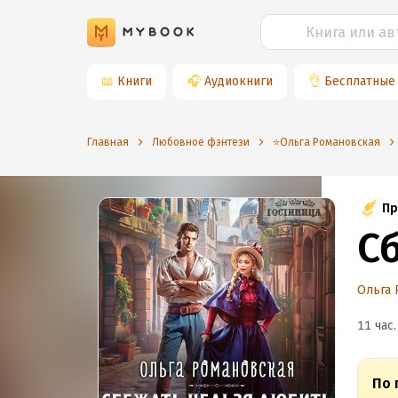
📖
Книги
🎧
Аудиокниги
👌
Бесплатные
Главная
Любовное фэнтези
⭐️Ольга Романовская
Пр
С
Ольга 
11 час.
По 