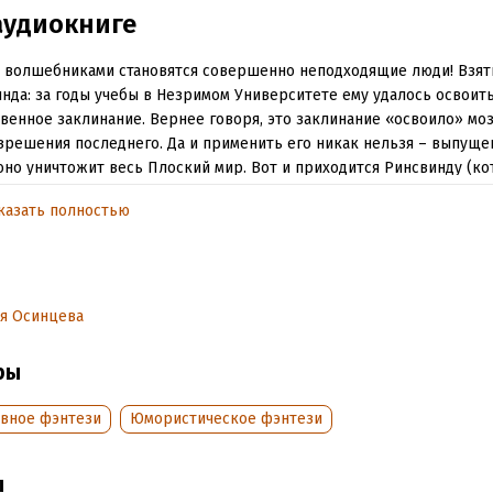
аудиокниге
 волшебниками становятся совершенно неподходящие люди! Взять
нда: за годы учебы в Незримом Университете ему удалось освоит
венное заклинание. Вернее говоря, это заклинание «освоило» мо
зрешения последнего. Да и применить его никак нельзя – выпуще
оно уничтожит весь Плоский мир. Вот и приходится Ринсвинду (ко
 откровенно, особыми талантами не блещет) в совершенстве осв
казать полностью
тво «бегства от неприятностей». Но вы же знаете, что нельзя убег
а?
ествует ли любовь со второго взгляда?
я Осинцева
пкая блондинка с упрямым нравом.
ни выпускницы академии магии на фоне сельской жизни.
ры
ндалы, интриги, расследования, от которых леденеет кровь.
вное фэнтези
Юмористическое фэнтези
ровательный дракон с острым языком.
ы