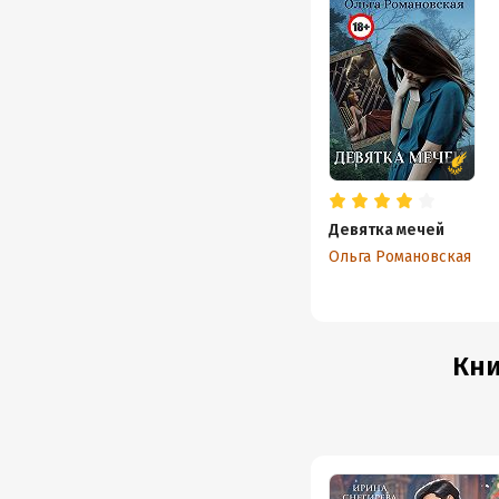
Девятка мечей
Ольга Романовская
Кни