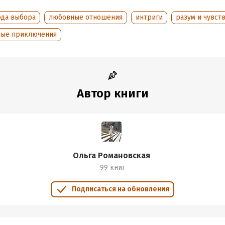
обная информация
ода выбора
любовные отношения
интриги
разум и чувст
аписания:
1 января 2022
ISBN (EAN):
9785042085352
ные приключения
дания:
2024
оступления:
10 сентября 2024
Автор книги
Ольга Романовская
99 книг
Подписаться на обновления