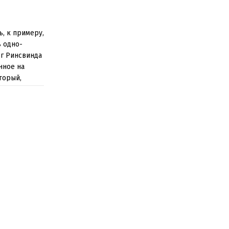
, к примеру,
ь одно-
зг Ринсвинда
нное на
торый,
оить
ать вечно,