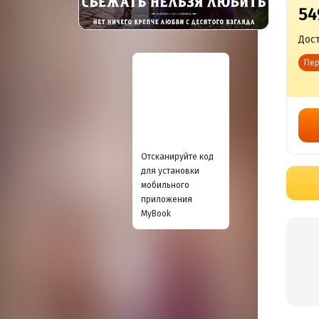
54
Дост
Пер
Отсканируйте код
для установки
мобильного
приложения
MyBook