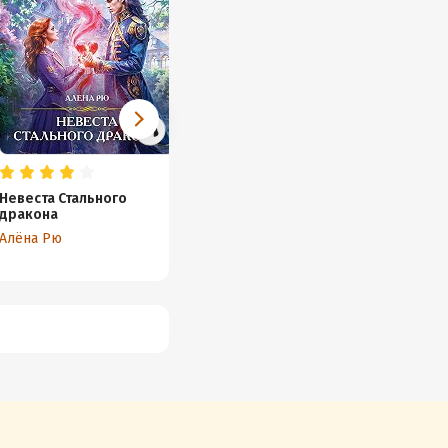
Невеста Стального
Её чудовище
Твой х
дракона
Купава Огинская
Марина
Алёна Рю