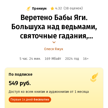
4.32
(
38 оценок
)
Премиум
Веретено Бабы Яги.
Большуха над ведьмами,
святочные гадания,
ритуальные побои
Олеся Яжук
и женская инициация
5 час. 24 мин.
169 Мбайт
2024
год
16
+
в русских сказках
По подписке
549 руб.
Доступ ко всем книгам и аудиокнигам от 1 месяца
Первые 14 дней
бесплатно