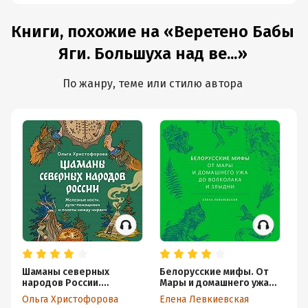
Книги, похожие на «Веретено Бабы
Яги. Большуха над ве...»
По жанру, теме или стилю автора
Шаманы северных
Белорусские мифы. От
Ку
народов России.
Мары и домашнего ужа
об
Железные кости, духи-
до волколака и Злыдни
б
Ольга Христофорова
Елена Левкиевская
Ма
помощники и полеты
во