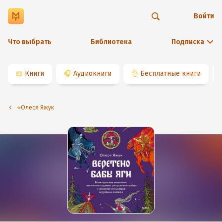
Войти
Что выбрать
Библиотека
Подписка
📖
Книги
🎧
Аудиокниги
👌
Бесплатные книги
⭐️Олеся Яжук