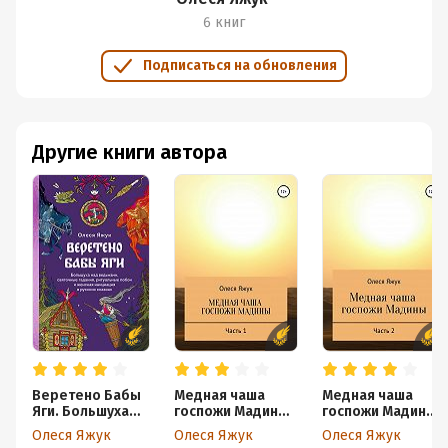
6 книг
Подписаться на обновления
Другие книги автора
Веретено Бабы
Медная чаша
Медная чаша
Яги. Большуха
госпожи Мадины.
госпожи Мадины.
над ведьмами,
Часть 1
Часть 2
Олеся Яжук
Олеся Яжук
Олеся Яжук
святочные