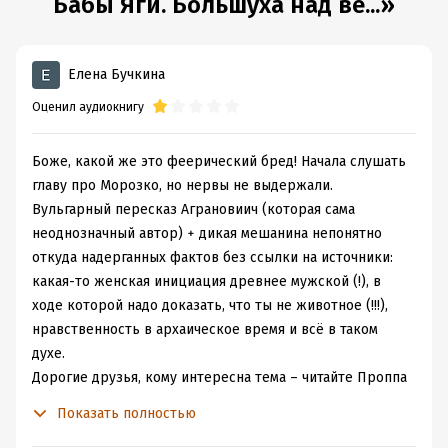
Бабы Яги. Большуха над ве...»
Елена Бучкина
Оценил аудиокнигу
Боже, какой же это феерический бред! Начала слушать
главу про Морозко, но нервы не выдержали.
Вульгарный пересказ Аграновиич (которая сама
неоднозначный автор) + дикая мешанина непонятно
откуда надерганных фактов без ссылки на источники:
какая-то женская инициация древнее мужской (!), в
ходе которой надо доказать, что ты не животное (!!!),
нравственность в архаическое время и всё в таком
духе.
Дорогие друзья, кому интересна тема – читайте Проппа
или Успенского, честное слово! Как "МИФ" ухитряется
Показать полностью
одновременно издавать прекрасного исследователя