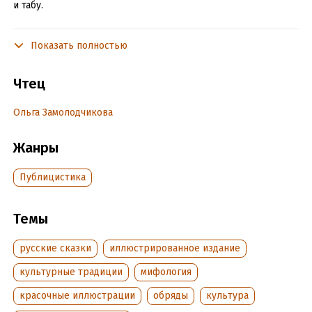
и табу.
Показать полностью
Подробная информация
Дата написания:
1 января 2024
Чтец
Год издания:
2024
Дата поступления:
3 декабря 2024
Ольга Замолодчикова
ISBN (EAN):
9785002144815
Жанры
Публицистика
Темы
русские сказки
иллюстрированное издание
культурные традиции
мифология
красочные иллюстрации
обряды
культура