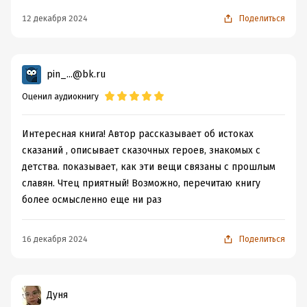
Левкиевскую и такой бред, которого не касалось перо
научного редактора – загадка!
12 декабря 2024
Поделиться
pin_...@bk.ru
Оценил аудиокнигу
Интересная книга! Автор рассказывает об истоках
сказаний , описывает сказочных героев, знакомых с
детства. показывает, как эти вещи связаны с прошлым
славян. Чтец приятный! Возможно, перечитаю книгу
более осмысленно еще ни раз
16 декабря 2024
Поделиться
Дуня