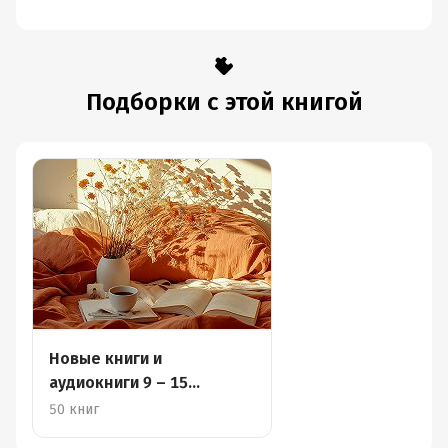
гадания,
ритуальные
побои и женская
инициация в
русских сказках
Подборки с этой книгой
Новые книги и
аудиокниги 9 – 15
декабря
50 книг