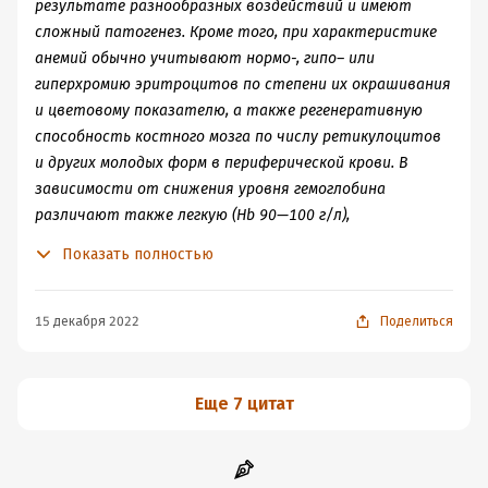
результате разнообразных воздействий и имеют
100 г/л), среднетяжелую (Нb 70–90 г/л) и тяжелую (Нb
сложный патогенез. Кроме того, при характеристике
ниже 70 г/л) степени анемии. Клинические проявления,
анемий обычно учитывают нормо-, гипо– или
как правило, наблюдаются только при среднетяжелой
гиперхромию эритроцитов по степени их окрашивания
и тяжелой степенях заболевания.
и цветовому показателю, а также регенеративную
способность костного мозга по числу ретикулоцитов
и других молодых форм в периферической крови. В
зависимости от снижения уровня гемоглобина
различают также легкую (Нb 90—100 г/л),
среднетяжелую (Нb 70–90 г/л) и тяжелую (Нb ниже
Показать полностью
70 г/л) степени анемии. Клинические проявления, как
правило, наблюдаются только при среднетяжелой и
тяжелой степенях заболевания.
15 декабря 2022
Поделиться
Еще 7 цитат