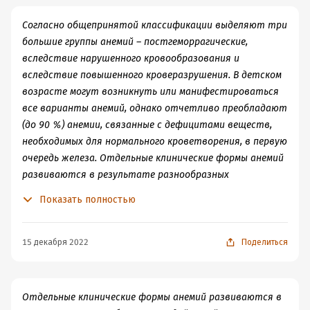
Согласно общепринятой классификации выделяют три
большие группы анемий – постгеморрагические,
вследствие нарушенного кровообразования и
вследствие повышенного кроверазрушения. В детском
возрасте могут возникнуть или манифестироваться
все варианты анемий, однако отчетливо преобладают
(до 90 %) анемии, связанные с дефицитами веществ,
необходимых для нормального кроветворения, в первую
очередь железа. Отдельные клинические формы анемий
развиваются в результате разнообразных
воздействий и имеют сложный патогенез. Кроме того,
Показать полностью
при характеристике анемий обычно учитывают
нормо-, гипо– или гиперхромию эритроцитов по
степени их окрашивания и цветовому показателю, а
15 декабря 2022
Поделиться
также регенеративную способность костного мозга по
числу ретикулоцитов и других молодых форм в
периферической крови. В зависимости от снижения
Отдельные клинические формы анемий развиваются в
уровня гемоглобина различают также легкую (Нb 90—