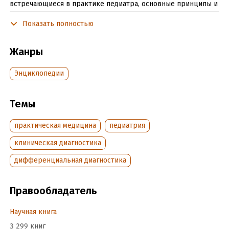
встречающиеся в практике педиатра, основные принципы и
методы диагностики, лечения и профилактики.
Показать полностью
Предназначена для студентов медицинских ВУЗов, врачей
всех специальностей.
Жанры
Подробная информация
Энциклопедии
Дата написания:
1 января 2009
Объем:
601422
Темы
Год издания:
2020
Время на чтение:
практическая медицина
9
ч.
педиатрия
клиническая диагностика
дифференциальная диагностика
Правообладатель
Научная книга
3 299 книг