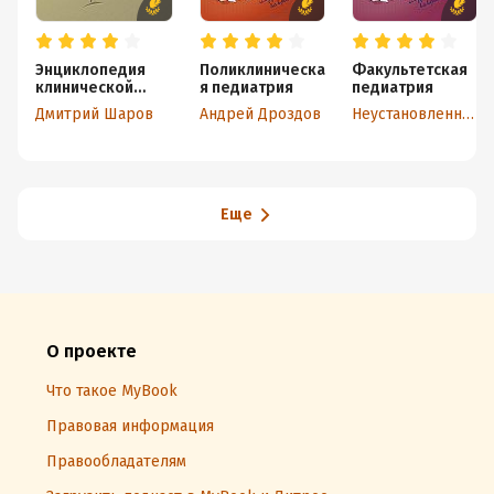
Энциклопедия
Поликлиническа
Факультетская
клинической
я педиатрия
педиатрия
гастроэнтерологи
Дмитрий Шаров
Андрей Дроздов
Неустановленный автор
и
Еще
О проекте
Что такое MyBook
Правовая информация
Правообладателям