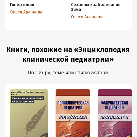
Гипертония
Сезонные заболевания.
Э
Зима
кл
Олеся Ананьева
Олеся Ананьева
Ол
Книги, похожие на «Энциклопедия
клинической педиатрии»
По жанру, теме или стилю автора