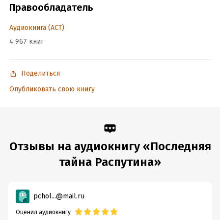
Год издания:
2019
Правообладатель
Дата поступления:
24 сентября 2019
Аудиокнига (АСТ)
ISBN (EAN):
9785171131586
4 967 книг
Поделиться
Опубликовать свою книгу
Отзывы на аудиокнигу «Последняя
тайна Распутина»
pchol...@mail.ru
Оценил аудиокнигу