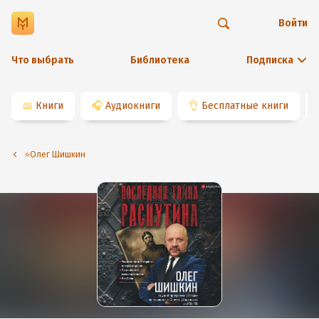
Войти
Что выбрать
Библиотека
Подписка
📖
Книги
🎧
Аудиокниги
👌
Бесплатные книги
⭐️Олег Шишкин