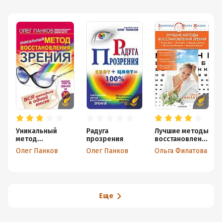
Уникальный
Радуга
Лучшие методы
метод
прозрения
восстановлени
восстановления
я зрения
Олег Панков
Олег Панков
Ольга Филатова
зрения. Вся
методика в
одной книге
Еще