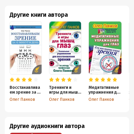
Другие книги автора
Восстанавлива
Тренинги и
Медитативные
От
ем зрение за 15
игры для мышц
упражнения для
зр
минут в день
глаз.
глаз для
Олег Панков
Олег Панков
Олег Панков
Ол
Уникальные
восстановления
упражнения
зрения по
для
методу
восстановлени
профессора
я зрения по
Олега Панкова
Другие аудиокниги автора
методу
профессора