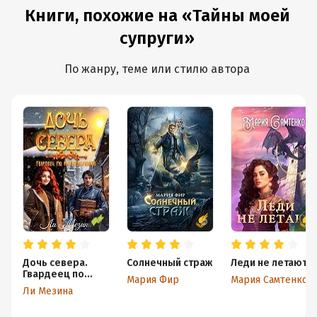
Книги, похожие на «Тайны моей
супруги»
По жанру, теме или стилю автора
Дочь севера.
Солнечный страж
Леди не летают
Гвардеец по
Мария Фир
Мария Самтенко
распределению
Ли Мезина