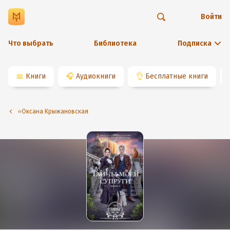
Войти
Что выбрать
Библиотека
Подписка
📖
Книги
🎧
Аудиокниги
👌
Бесплатные книги
⭐️Оксана Крыжановская