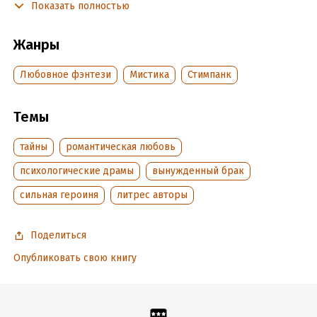
безразличие супруга к её жизни и тайнам. Неожиданный
Показать полностью
приказ короля выйти замуж вынудил её предложить
фиктивный брак Тристану, в обществе прозванному
Жанры
золотым повесой. Казалось бы, человеку с его репутацией
житьё в качестве делового партнёра придётся как раз по
Любовное фэнтези
Мистика
Стимпанк
душе! Вот только она не учла, что Тристан решит разгадать
тайны своей супруги. Книга вышла в печать!
Темы
Подробная информация
тайны
романтическая любовь
Дата написания:
24 октября 2022
психологические драмы
вынужденный брак
Объем:
741840
сильная героиня
литрес авторы
Год издания:
2024
Дата поступления:
2 декабря 2022
Поделиться
Время на чтение:
11
ч.
Опубликовать свою книгу