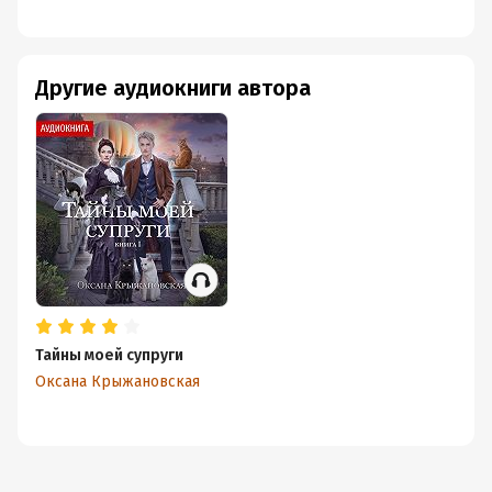
картинка, нужно читать обе книги.
Другие аудиокниги автора
Тайны моей супруги
Оксана Крыжановская