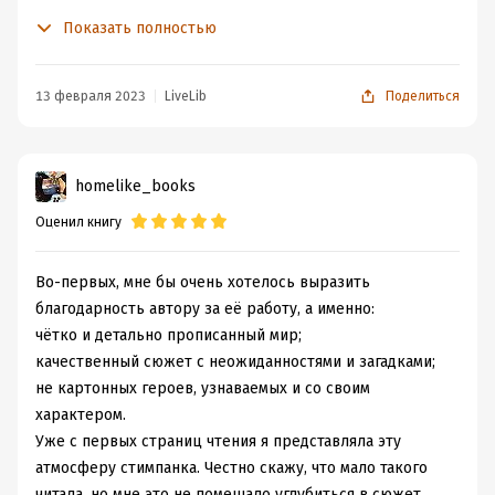
предложить фиктивный брак Тристану, в обществе
Показать полностью
прозванному Золотым повесой. Казалось бы, человеку
с его репутацией житьё в качестве делового партнёра
придётся как раз по душе! Вот только не учла Регина,
13 февраля 2023
LiveLib
Поделиться
что Тристан решит разгадать тайны своей супруги.
Главная героиня Регина Аско-льд наследница сильного
homelike_books
и древнего рода, в крови которых течет дар
Оценил книгу
металиранов и обязана родить наследников...
Стандартное отношение к женщине
аристократического строя.
Во-первых, мне бы очень хотелось выразить
Вот только сама женщина совсем уж необычная.
благодарность автору за её работу, а именно:
Она жаждет свободы.
чётко и детально прописанный мир;
Чтобы осуществить свои планы, она и выходит замуж
качественный сюжет с неожиданностями и загадками;
за Тристана Дельт-гора.
не картонных героев, узнаваемых и со своим
Единственное, чего не учла Регина, это чувств,которые
характером.
не подчиняются разуму.
Уже с первых страниц чтения я представляла эту
Тристана настолько заинтересовала его фиктивная
атмосферу стимпанка. Честно скажу, что мало такого
супруга, что незаметно для себя самого, шаг за шагом,
читала, но мне это не помешало углубиться в сюжет.