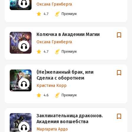
Оксана Гринберга
4.7
Премиум
Колючка в Академии Магии
Оксана Гринберга
4.7
Премиум
(Не)желанный брак, или
Сделка с оборотнем
Кристина Корр
4.6
Премиум
Заклинательница драконов.
Академия волшебства
Маргарита Ардо