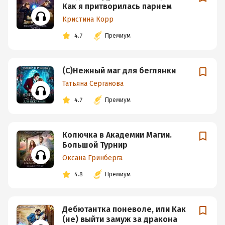
Как я притворилась парнем
Кристина Корр
4.7
Премиум
(С)Нежный маг для беглянки
Татьяна Серганова
4.7
Премиум
Колючка в Академии Магии.
Большой Турнир
Оксана Гринберга
4.8
Премиум
Дебютантка поневоле, или Как
(не) выйти замуж за дракона