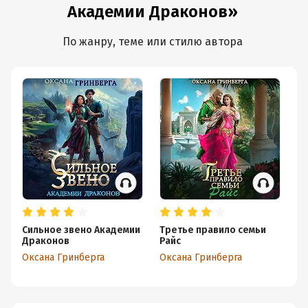
Академии Драконов»
По жанру, теме или стилю автора
Сильное звено Академии
Третье правило семьи
Ве
Драконов
Райс
М
Оксана Гринберга
Оксана Гринберга
Ок