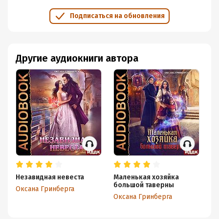
Подписаться на обновления
Другие аудиокниги автора
Незавидная невеста
Маленькая хозяйка
Л
большой таверны
па
Оксана Гринберга
Оксана Гринберга
Ок