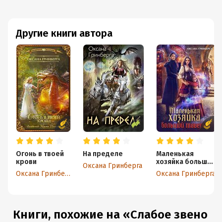
Другие книги автора
Огонь в твоей
На пределе
Маленькая
крови
хозяйка большой
Оксана Гринберга
таверны
Оксана Гринберга
Оксана Гринберга
Книги, похожие на «Слабое звено