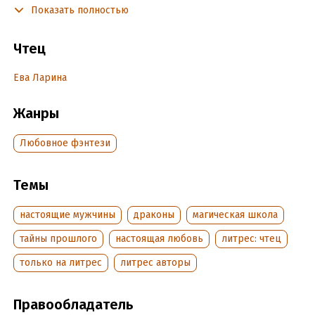
Показать полностью
Мне предстоит выяснить, кому из них я смогу доверить свое
сердце, а кто окажется для меня смертельной угрозой. И
Чтец
ответ придется искать в самой опасной Академии Драконов!
Ева Ларина
Подробная информация
Жанры
Дата написания:
25 августа 2025
Год издания:
2025
Любовное фэнтези
Дата поступления:
21 октября 2025
Темы
настоящие мужчины
драконы
магическая школа
тайны прошлого
настоящая любовь
литрес: чтец
только на литрес
литрес авторы
Правообладатель