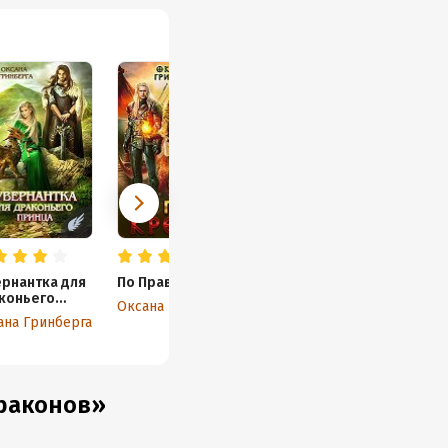
ернантка для
По Праву Крови
коньего
Оксана Гринберга
нца
ана Гринберга
Драконов»