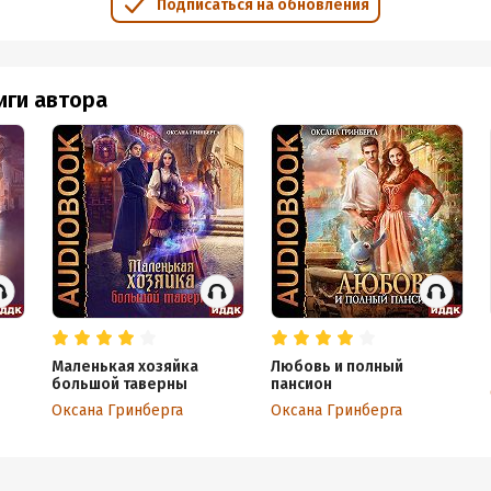
Подписаться на обновления
иги автора
Маленькая хозяйка
Любовь и полный
большой таверны
пансион
Оксана Гринберга
Оксана Гринберга