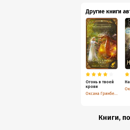
Другие книги а
Огонь в твоей
На
крови
Ок
Оксана Гринберга
Книги, п