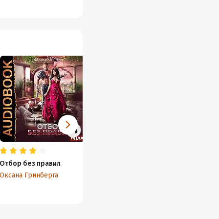
Отбор без правил
Фрейлина ее
Жена д
высочества
мага
Оксана Гринберга
Оксана Гринберга
Оксана