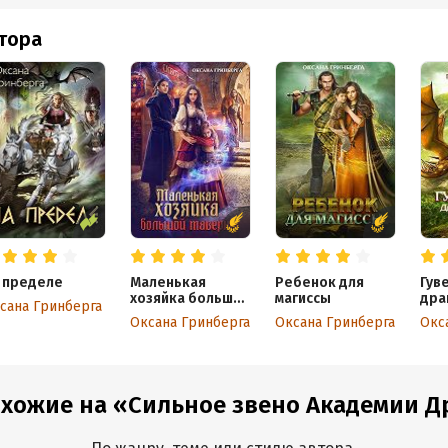
втора
 пределе
Маленькая
Ребенок для
Гув
хозяйка большой
магиссы
дра
сана Гринберга
таверны
при
Оксана Гринберга
Оксана Гринберга
Окс
охожие на «Сильное звено Академии 