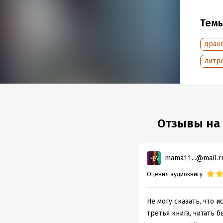
Год из
Дата п
Тем
драк
литре
Отзывы на 
mama11...@mail.r
Оценил аудиокнигу
Не могу сказать, что 
третья книга, читать 