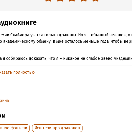
аудиокниге
емии Скаймора учатся только драконы. Но я – обычный человек, 
о академическому обмену, и мне осталось меньше года, чтобы вер
а я собираюсь доказать, что я – никакое не слабое звено Академи
ать это во время отбора на Турнир Десяти Островов, где соревну
казать полностью
 четверки ТалМирена.
 выяснить правду о своем прошлом, понять, чем важна моя кровь,
ое сердце, которое, кажется… готово разбиться в очередной раз.
к и дракон не могут быть вместе – таковы законы ТалМирена.
рина
ры
обная информация
аписания:
1 января 2025
вное фэнтези
Фэнтези про драконов