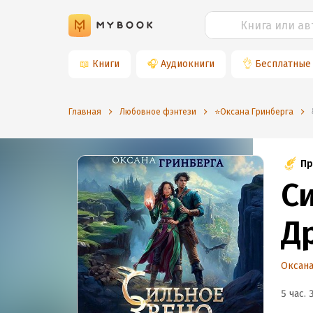
📖
Книги
🎧
Аудиокниги
👌
Бесплатные
Главная
Любовное фэнтези
⭐️Оксана Гринберга
Пр
С
Д
Оксана
5 час. 