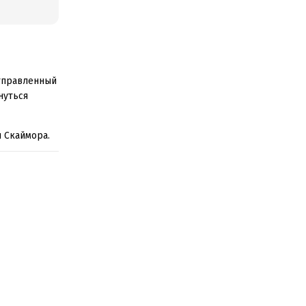
отправленный
нуться
и Скаймора.
ются лучшие
 и залечить
 Потому что