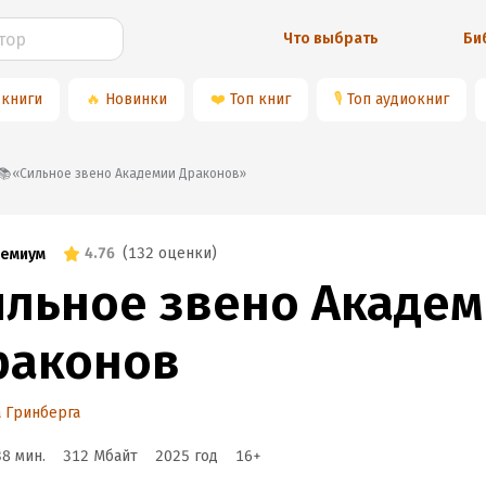
Что выбрать
Би
 книги
🔥
Новинки
❤️
Топ книг
🎙
Топ аудиокниг
📚«Сильное звено Академии Драконов»
4.76
(
132 оценки
)
емиум
ильное звено Акаде
раконов
 Гринберга
38 мин.
312 Мбайт
2025
год
16
+