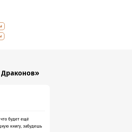
ы
ы
и Драконов»
 что будет ещё
едную книгу, забудешь