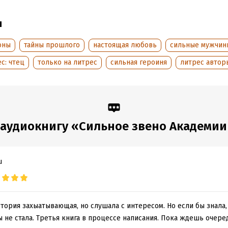
дания:
2025
оступления:
30 декабря 2025
ы
оны
тайны прошлого
настоящая любовь
сильные мужчин
с: чтец
только на литрес
сильная героиня
литрес автор
аудиокнигу «Сильное звено Академи
u
история захыатывающая, но слушала с интересом. Но если бы знала,
бы не стала. Третья книга в процессе написания. Пока ждешь очер