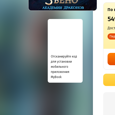
По 
54
Дост
Пер
Отсканируйте код
для установки
мобильного
приложения
MyBook