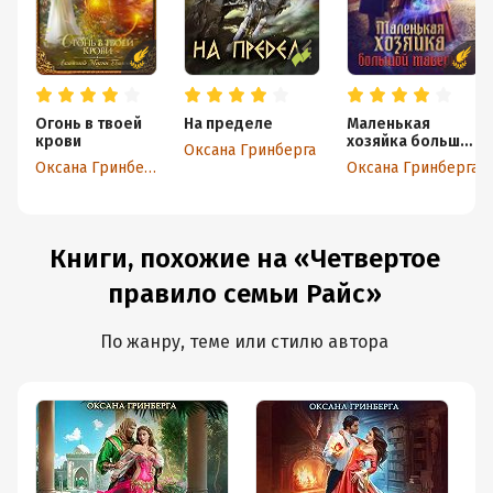
Огонь в твоей
На пределе
Маленькая
крови
хозяйка большой
Оксана Гринберга
таверны
Оксана Гринберга
Оксана Гринберга
Книги, похожие на «Четвертое
правило семьи Райс»
По жанру, теме или стилю автора