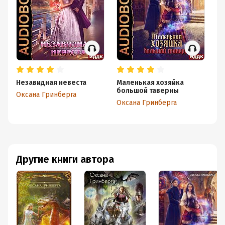
Незавидная невеста
Маленькая хозяйка
Л
большой таверны
па
Оксана Гринберга
Оксана Гринберга
Ок
Другие книги автора