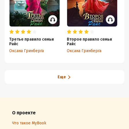
Третье правило семьи
Второе правило семьи
Пе
Райс
Райс
Ра
Оксана Гринберга
Оксана Гринберга
Ок
Еще
О проекте
Что такое MyBook