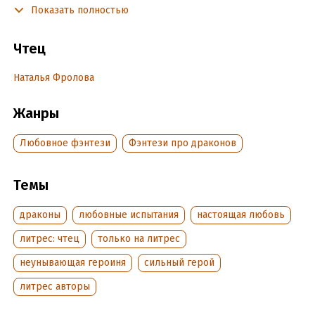
Но как мне довериться в очередной раз, если каждый, кто
Показать полностью
затрагивал мое сердце, неизменно меня предавал? Сумею
ли я открыть свою душу тому, кто сейчас рядом?
Чтец
Ярлу клана Серого Волка.
Наталья Фролова
Последняя книга о приключениях Аньез Райс
Жанры
Подробная информация
Любовное фэнтези
Фэнтези про драконов
Дата написания:
25 марта 2025
Год издания:
2025
Темы
Дата поступления:
6 июня 2025
драконы
любовные испытания
настоящая любовь
литрес: чтец
только на литрес
неунывающая героиня
сильный герой
литрес авторы