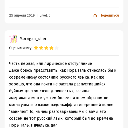
И я теперь настроен в ближайшее время заехать в
"Молодую гвардию", что на Полянке, и купить
настоящее бумажное издание, надеюсь, оно там будет.
25 апреля 2019
LiveLib
Поделиться
Потому что такая книга должна быть настольной у
любого человека, пытающегося выражать себя на
бумаге. Я поставлю её на видное место, нет. я положу
Morrigan_sher
её на рабочем столе, потому что мне еще много-много
Оценил книгу
раз придется к ней обращаться. Такие книги -
инструменты.
Читая, я снова и снова ловил себя на том, что очень
Часть первая, или лирическое отступление
грешен в обращении с родным языком, и меня тоже в
Даже боюсь представить, как Нора Галь отнеслась бы к
большой мере касаются упреки в использовании
современному состоянию русского языка. Как же
канцелярита. Это название придумал Корней
хорошо, что она почти не застала распустившийся
Чуковский, оно очень точно обозначает болезнь,
буйным цветом слэнг девяностых, засилье
которая поразила наше общества еще тогда, когда Галь
американизмов и уж тем более ни коем образом не
писала свою книгу - в 60-70 годы прошлого века, а за
могла узнать о языке падонкафф и теперешней волне
последние десятилетия болезнь письменной речи
"ванилек". То, на чем разговариваем мы с вами, это
приобрела просто колоссальные масштабы. Сегодня
совсем не тот русский язык, который был во времена
все признаки заболевания можно заметить и в
Норы Галь. Пичалька, да?