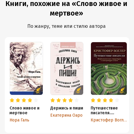
Книги, похожие на «Слово живое и
мертвое»
По жанру, теме или стилю автора
Слово живое и
Держись и пиши
Путешествие
мертвое
писателя.
Екатерина Оаро
Мифологические
Нора Галь
Кристофер Воглер
структуры в
литературе и
кино