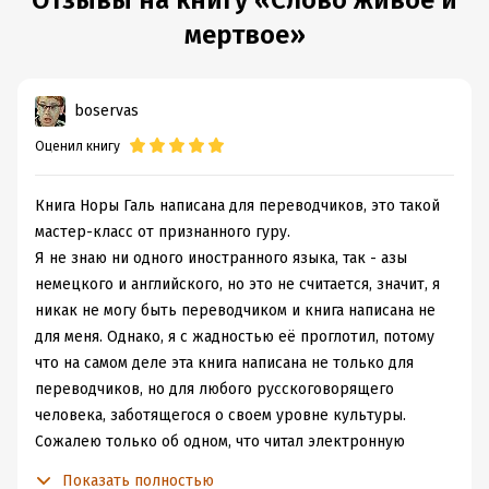
Отзывы на книгу «Слово живое и
Дата поступления:
26 марта 2019
мертвое»
ISBN (EAN):
9785171118839
Время на чтение:
12
ч.
boservas
Оценил книгу
Книга Норы Галь написана для переводчиков, это такой
мастер-класс от признанного гуру.
Я не знаю ни одного иностранного языка, так - азы
немецкого и английского, но это не считается, значит, я
никак не могу быть переводчиком и книга написана не
для меня. Однако, я с жадностью её проглотил, потому
что на самом деле эта книга написана не только для
переводчиков, но для любого русскоговорящего
человека, заботящегося о своем уровне культуры.
Сожалею только об одном, что читал электронную
версию.
Показать полностью