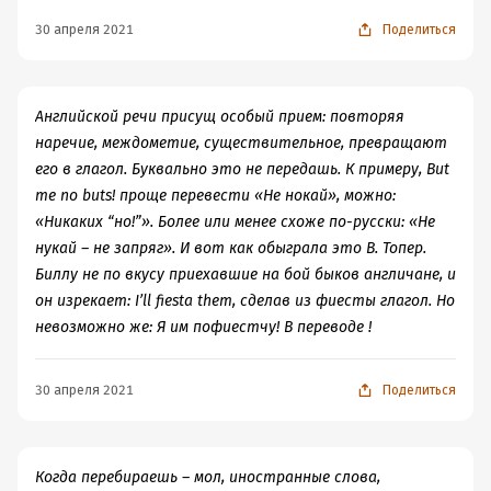
– признак неумелости переводчика.
30 апреля 2021
Поделиться
Во-вторых, Нора Галь проповедует принцип «проще -
лучше»: чем проще предложение, тем лучше, понятнее
для читателя. Не всегда, в некоторых примерах
«упрощения» предложений в итоге получался
Английской речи присущ особый прием: повторяя
примитив. Зачем переписывать сложноподчиненное
наречие, междометие, существительное, превращают
предложение, вполне понятное и прозрачное, заменяя
его в глагол. Буквально это не передашь. К примеру, But
на несколько простых? Чтобы читателю было удобнее?
me no buts! проще перевести «Не нокай», можно:
Несколько таких примеров было, и первоначальный
«Никаких “но!”». Более или менее схоже по-русски: «Не
вариант, показанный как ошибка, мне понравился
нукай – не запряг». И вот как обыграла это В. Топер.
больше, чем исправленный.
Биллу не по вкусу приехавшие на бой быков англичане, и
Часть четвертая, или об истории
он изрекает: I’ll fiesta them, сделав из фиесты глагол. Но
Отдельной темой книги стоит вопрос, почему так
невозможно же: Я им пофиестчу! В переводе !
обеднел русский язык, почему в нем такое засилье
канцелярита и откуда он взялся, почему из
30 апреля 2021
Поделиться
периодической печати, радио и телевидения идет
такой поток штампованных фраз, которые со временем
становятся нормой? Думаю, по-другому и быть не
Когда перебираешь – мол, иностранные слова,
могло. Для примера, газета Известия, № 170 за 20 июля