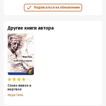
Морского Флота», который точно так же нужно
Подписаться на обновления
встретить, отметить, провести, отпраздновать,
справить ярко, празднично, торжественно, радостно,
весело, беззаботно.
Другие книги автора
Слово живое и
мертвое
Нора Галь