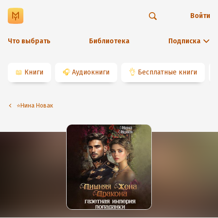
Войти
Что выбрать
Библиотека
Подписка
📖
Книги
🎧
Аудиокниги
👌
Бесплатные книги
⭐️Нина Новак