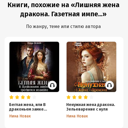
Книги, похожие на «Лишняя жена
дракона. Газетная импе...»
По жанру, теме или стилю автора
Беглая жена, или В
Ненужная жена дракона.
Сл
драконьем замке
Зельеварение с нуля
дл
требуется хозяйка
Нина Новак
Нина Новак
Св