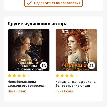
Подписаться на обновления
Другие аудиокниги автора
Нелюбимая жена
Ненужная жена дракона.
Бе
драконьего генерала.
Зельеварение с нуля
д
Отель с нуля
тр
Нина Новак
Нина Новак
Ни