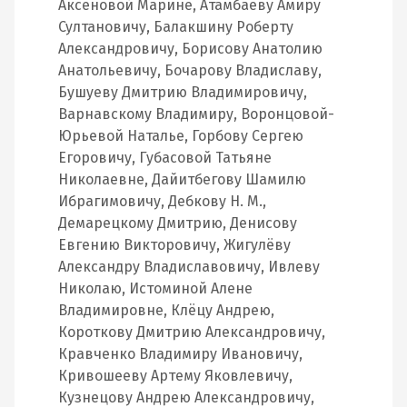
Аксеновой Марине, Атамбаеву Амиру
Султановичу, Балакшину Роберту
Александровичу, Борисову Анатолию
Анатольевичу, Бочарову Владиславу,
Бушуеву Дмитрию Владимировичу,
Варнавскому Владимиру, Воронцовой-
Юрьевой Наталье, Горбову Сергею
Егоровичу, Губасовой Татьяне
Николаевне, Дайитбегову Шамилю
Ибрагимовичу, Дебкову Н. М.,
Демарецкому Дмитрию, Денисову
Евгению Викторовичу, Жигулёву
Александру Владиславовичу, Ивлеву
Николаю, Истоминой Алене
Владимировне, Клёцу Андрею,
Короткову Дмитрию Александровичу,
Кравченко Владимиру Ивановичу,
Кривошееву Артему Яковлевичу,
Кузнецову Андрею Александровичу,