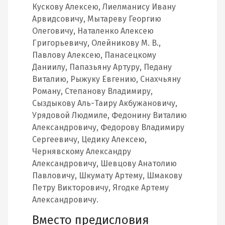
Кускову Алексею, Лиелманису Ивану
Арвидсовичу, Мытареву Георгию
Олеговичу, Наталенко Алексею
Григорьевичу, Олейникову М. В.,
Павлову Алексею, Панасецкому
Даниилу, Папазьяну Артуру, Педану
Виталию, Рыжуку Евгению, Снахчьяну
Роману, Степанову Владимиру,
Сыздыкову Аль-Таиру Акбужановичу,
Урядовой Людмиле, Федонину Виталию
Александровичу, Федорову Владимиру
Сергеевичу, Цедику Алексею,
Чернявскому Александру
Александровичу, Шевцову Анатолию
Павловичу, Шкумату Артему, Шмакову
Петру Викторовичу, Ягодке Артему
Александровичу.
Вместо предисловия