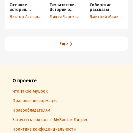
Осенние
Гимназистки.
Сибирские
М
истории.
Истории о
рассказы
и
Рассказы
девочках XIX
Р
Виктор Астафьев
Лидия Чарская
Дмитрий Мамин-Сибиряк
Л
русских
века
р
писателей
п
Еще
О проекте
Что такое MyBook
Правовая информация
Правообладателям
Загрузить подкаст в MyBook и Литрес
Политика конфиденциальности