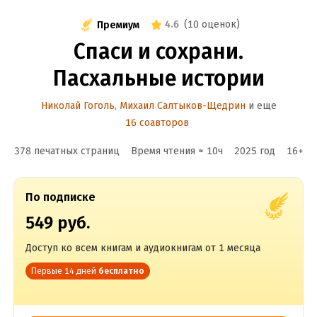
4.6
(
10 оценок
)
Премиум
Спаси и сохрани.
Пасхальные истории
Николай Гоголь
,
Михаил Салтыков-Щедрин
и еще
16 соавторов
378 печатных страниц
Время чтения ≈
10
ч
2025
год
16
+
По подписке
549 руб.
Доступ ко всем книгам и аудиокнигам от 1 месяца
Первые 14 дней
бесплатно