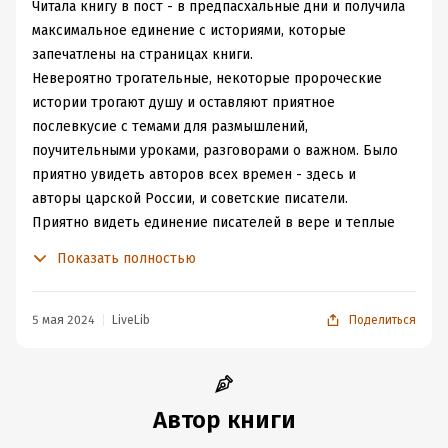
Читала книгу в пост - в предпасхальные дни и получила
максимальное единение с историями, которые
запечатлены на страницах книги.
Невероятно трогательные, некоторые пророческие
истории трогают душу и оставляют приятное
послевкусие с темами для размышлений,
поучительными уроками, разговорами о важном. Было
приятно увидеть авторов всех времен - здесь и
авторы царской России, и советские писатели.
Приятно видеть единение писателей в вере и теплые
воспоминания, которые некогда отложились в памяти.
Показать полностью
Со многими авторами не была знакома, но теперь
хочется поближе узнать каждого, поэтому книжные
закладки перевалили за 150=))
5 мая 2024
LiveLib
Поделиться
Плюс отыскала для себя новые слова, новые традиции,
и образы. Много ярких картин из жизни людей -
трудности; трепет ожидания праздника; страхи;
истории, после которых плакала...Особое место
Автор книги
занимает праздник глазами детей - наивные, чистые.