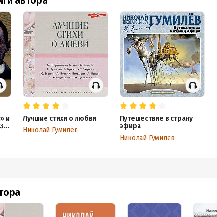
иги автора
» и
Лучшие стихи о любви
Путешествие в страну
30-
эфира
Николай Гумилев
а)
Николай Гумилев
втора