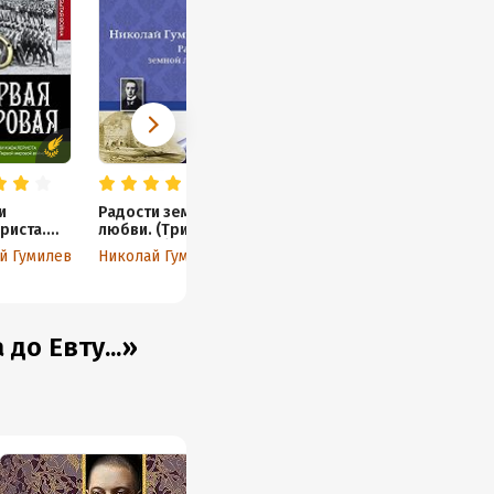
и
Радости земной
риста.
любви. (Три
ры о
новеллы)
й Гумилев
Николай Гумилев
 мировой
до Евту...»