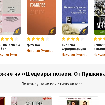
чшие стихи о
Детство
Скрипка
Записк
бви
Страдивариуса
кавале
Николай Гумилев
Мемуа
Николай Гумилев
Николай Гумилев
Никола
первой
войне
ожие на «Шедевры поэзии. От Пушкина 
По жанру, теме или стилю автора