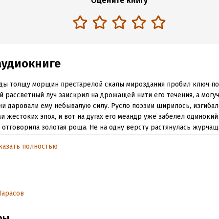
Оцените книгу
аудиокниге
ы толщу морщин престарелой скалы мироздания пробил ключ по
 рассветный луч заискрил на дрожащей нити его течения, а могу
и даровали ему небывалую силу. Русло поэзии ширилось, изгибал
и жестоких эпох, и вот на дугах его меандр уже забелел одинокий 
 отговорила золотая роща. Не на одну версту растянулась журчащ
её далёк, а дельта немыслима. Читает Антон Тарасов. Его чуткая на
казать полностью
нность и эрудированность, слитые с сочувствием и искренностью
ь перед слушателями чарующую глубину стихотворений русских к
льное сопровождение: Антон Тарасов.
Тарасов
обная информация
аписания:
ры
7 сентября 2023
ISBN (EAN):
9785535580708