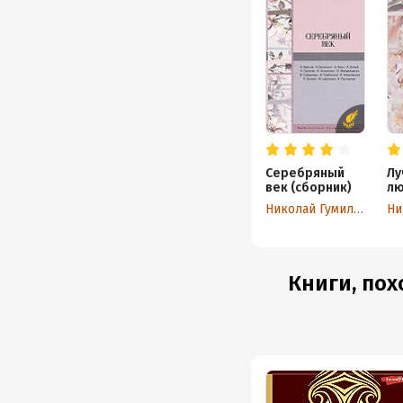
Серебряный
Лу
век (сборник)
лю
Николай Гумилев
Книги, пох