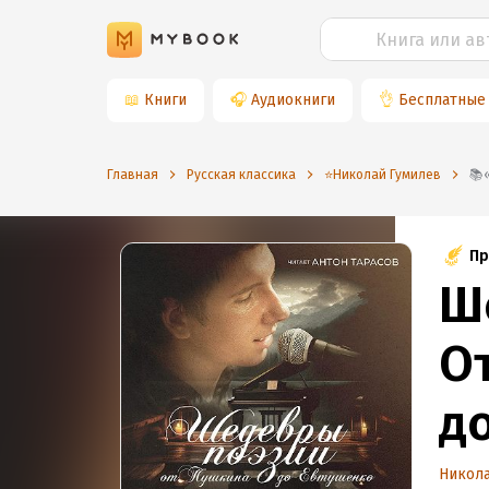
📖
Книги
🎧
Аудиокниги
👌
Бесплатные
Главная
Русская классика
⭐️Николай Гумилев
Пр
Ш
О
д
п
Никола