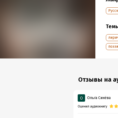
Год из
Русск
Дата п
Тем
лири
поэзи
Отзывы на ау
Ольга Синёва
Оценил аудиокнигу