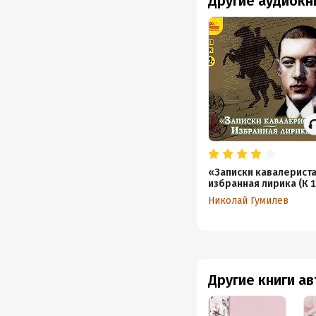
Другие аудиокн
«Записки кавалериста
избранная лирика (К 1
летнему юбилею поэт
Николай Гумилев
Другие книги а