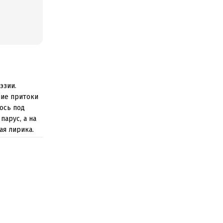
эзии.
чие притоки
ось под
парус, а на
ая лирика.
тура,
, позволят
лассиков.