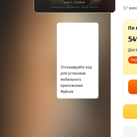
37 мин
По 
54
Дост
Пер
Отсканируйте код
для установки
мобильного
приложения
MyBook