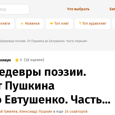
Что выбрать
Би
 книги
🔥
Новинки
❤️
Топ книг
🎙
Топ аудиокниг
📚«Шедевры поэзии. От Пушкина до Евтушенко. Часть первая»
5
(
18 оценок
)
емиум
едевры поэзии.
т Пушкина
о Евтушенко. Часть
ервая
й Гумилев
,
Александр Пушкин
и еще
16 соавторов