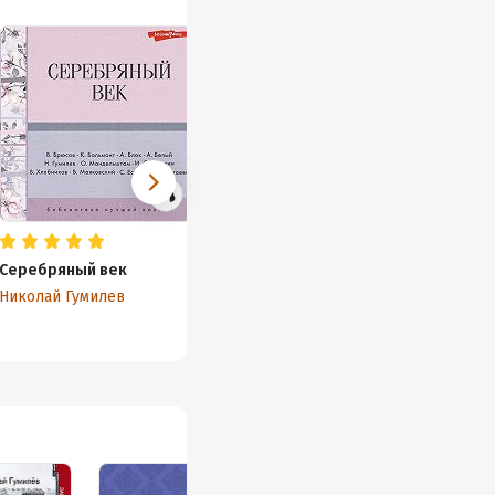
Серебряный век
150 известных
стихотворений
Николай Гумилев
Анна Ахматова