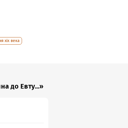
ия xix века
а до Евту...»