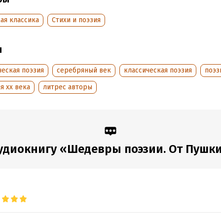
дания:
2023
ая классика
Cтихи и поэзия
оступления:
6 октября 2023
ы
ческая поэзия
серебряный век
классическая поэзия
поэз
я xx века
литрес авторы
диокнигу «Шедевры поэзии. От Пушкин