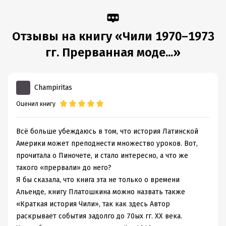
переворотом в сентябре 1973 года и (вопреки
господствующей на сегодняшний день теории)
экономической стагнацией на несколько десятилетий.
Отзывы на книгу «Чили 1970–1973
гг. Прерванная моде...»
Подробная информация
Дата написания:
1 января 2011
Champiritas
Объем:
1033653
Оценил книгу
Год издания:
2011
Дата поступления:
2 июля 2017
Всё больше убеждаюсь в том, что история Латинской
ISBN (EAN):
9785912440397
Америки может преподнести множество уроков. Вот,
Время на чтение:
15
ч.
прочитала о Пиночете, и стало интересно, а что же
такого «прервали» до него?
Я бы сказала, что книга эта не только о времени
Альенде, книгу Платошкина можно назвать также
«Краткая история Чили», так как здесь Автор
раскрывает события задолго до 70ых гг. XX века.