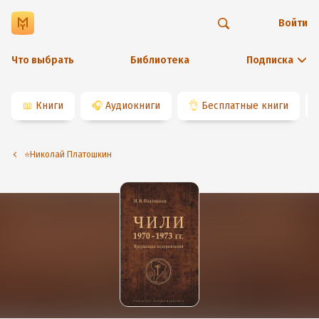
Войти
Что выбрать
Библиотека
Подписка
📖
Книги
🎧
Аудиокниги
👌
Бесплатные книги
⭐️Николай Платошкин