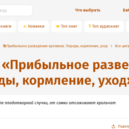
Что выбрать
Би
 книги
🔥
Новинки
❤️
Топ книг
🎙
Топ аудиокниг
📚Прибыльное разведение кроликов. Породы, кормление, уход
Все цит
«
Прибыльное разв
ды, кормление, уход
ь после плодотворной случки, от самки отсаживают крольчат
Подел