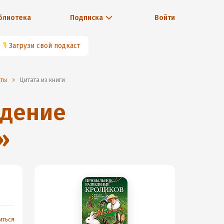
блиотека
Подписка
Войти
🎙
Загрузи свой подкаст
аты
Цитата из книги
едение
»
иться