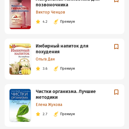
позвоночника
Виктор Ченцов
4.2
Премиум
Имбирный напиток для
похудения
Ольга Дан
3.6
Премиум
Чистки организма. Лучшие
методики
Елена Жукова
2.7
Премиум