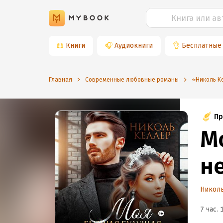
📖
Книги
🎧
Аудиокниги
👌
Бесплатные
Главная
Современные любовные романы
⭐️Николь К
Пр
М
н
Никол
7 час. 