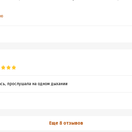
ью
, видимо автор не мой. Но любая работа заслуживает оценки и моя 
ась, прослушала на одном дыхании
Еще 8 отзывов