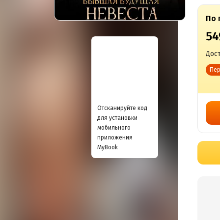
По 
54
Дост
Пер
Отсканируйте код
для установки
мобильного
приложения
MyBook