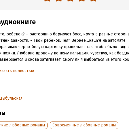
аудиокниге
что, ребенок? – растерянно бормочет босс, крутя в разные сторо
тней давности. – Твой ребенок, Тея? Вернее…наш?Я на автомате
рачиваю черно-белую картинку правильно, так, чтобы было видно
и ножки. Любовно провожу по нему пальцами, чувствуя, как бездн
азверзается и снова затягивает. Смогу ли я выбраться из этого к
..– Да, – коротко и шепотом, не глядя в сторону Давида. Босс прис
казать полностью
т меня. Чувствую, как воздух между нами тяжелеет, и нарастает н
сделала аборт, Тея?Семь лет назад Давид Хакимов ушел из моей 
, когда я очень нуждалась в нем. Когда мне остро были необходим
 и поддержка. Он был уверен, что я его предала. И сейчас он вно
жизнь в намерении снова сделать меня своей. И разобраться в пр
 Цыбульская
ельства. Но прежде ему предстоит узнать мой самый главный се
ры
обная информация
ткие любовные романы
Современные любовные романы