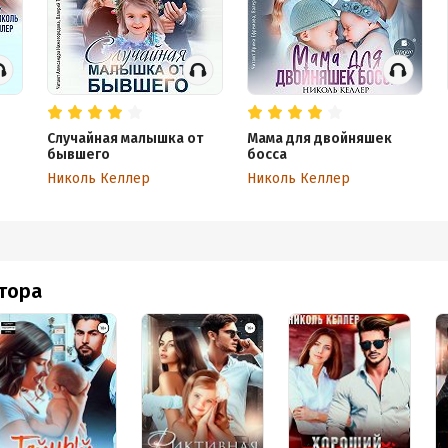
Случайная малышка от
Мама для двойняшек
бывшего
босса
Николь Келлер
Николь Келлер
втора