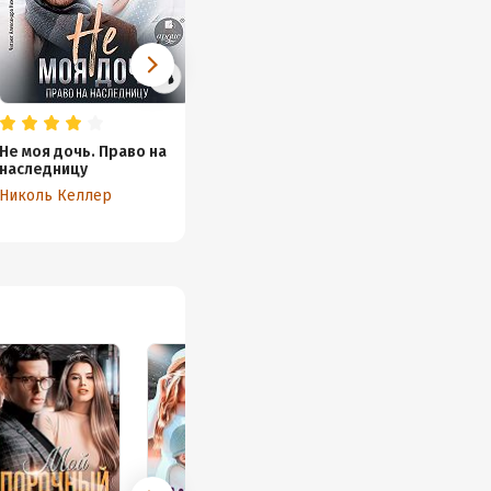
Не моя дочь. Право на
Случайно папа
наследницу
Николь Келлер
Николь Келлер