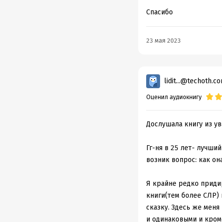
Спасибо
23 мая 2023
lidit...@techoth.c
Оценил аудиокнигу
Дослушала книгу из ува
Гг-ня в 25 лет- лучший
возник вопрос: как о
Я крайне редко приди
книги(тем более СЛР) 
сказку. Здесь же меня
и одинаковыми и кроме