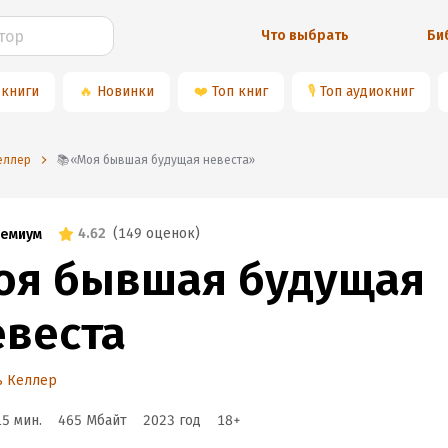
Что выбрать
Би
 книги
🔥
Новинки
❤️
Топ книг
🎙
Топ аудиокниг
еллер
📚«Моя бывшая будущая невеста»
4.62
(
149 оценок
)
емиум
оя бывшая будущая
евеста
ь Келлер
15 мин.
465 Мбайт
2023
год
18
+