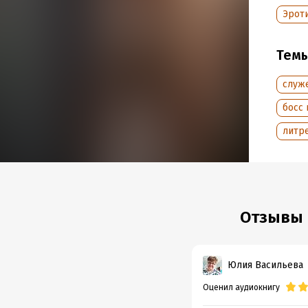
Год из
Эрот
Дата п
Тем
служ
босс 
литр
Отзывы 
Юлия Васильева
Оценил аудиокнигу