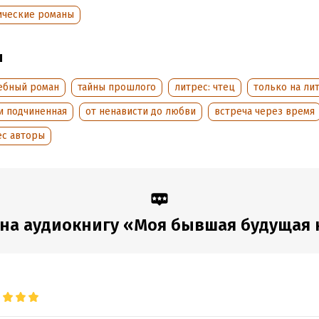
дания:
2023
ические романы
оступления:
21 апреля 2023
ы
ебный роман
тайны прошлого
литрес: чтец
только на ли
и подчиненная
от ненависти до любви
встреча через время
ес авторы
на аудиокнигу «Моя бывшая будущая 