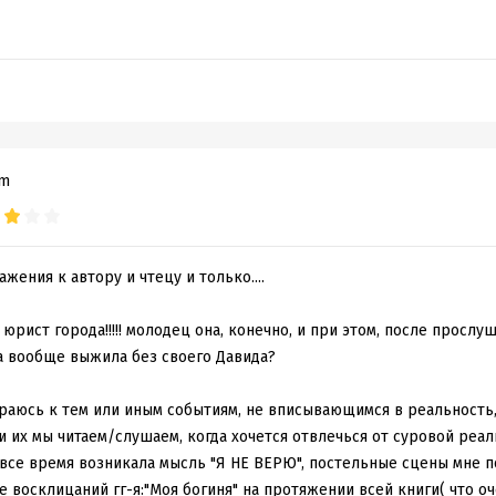
om
жения к автору и чтецу и только....
 юрист города!!!!! молодец она, конечно, и при этом, после прослу
на вообще выжила без своего Давида?
раюсь к тем или иным событиям, не вписывающимся в реальность, 
и их мы читаем/слушаем, когда хочется отвлечься от суровой реал
 все время возникала мысль "Я НЕ ВЕРЮ", постельные сцены мне 
 восклицаний гг-я:"Моя богиня" на протяжении всей книги( что о