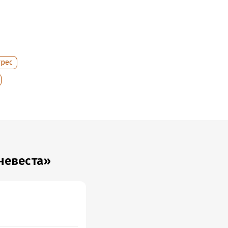
трес
невеста»