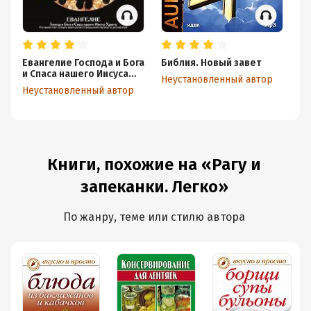
Евангелие Господа и Бога
Библия. Новый завет
Ко
и Спаса нашего Иисуса
пе
Неустановленный автор
Христа
Ш
Неустановленный автор
Не
Книги, похожие на «Рагу и
запеканки. Легко»
По жанру, теме или стилю автора