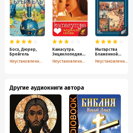
Босх, Дюрер,
Камасутра.
Мытарства
Брейгель
Энциклопедия
Блаженной
любви
Феодоры
Неустановленный автор
Неустановленный автор
Неустановленный автор
Другие аудиокниги автора