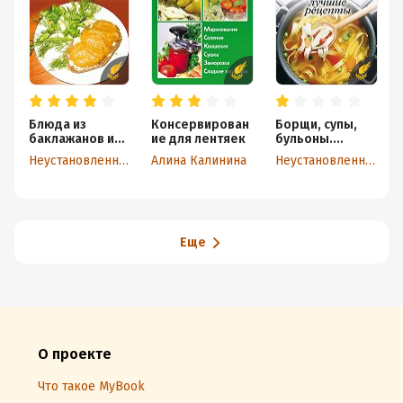
Блюда из
Консервирован
Борщи, супы,
баклажанов и
ие для лентяек
бульоны.
кабачков
Лучшие
Неустановленный автор
Алина Калинина
Неустановленный автор
рецепты
Еще
О проекте
Что такое MyBook