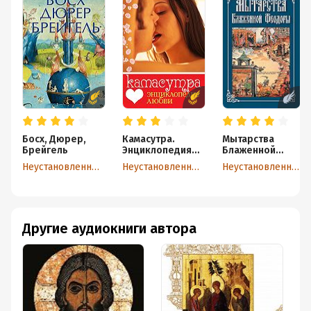
Босх, Дюрер,
Камасутра.
Мытарства
Брейгель
Энциклопедия
Блаженной
любви
Феодоры
Неустановленный автор
Неустановленный автор
Неустановленный автор
Другие аудиокниги автора