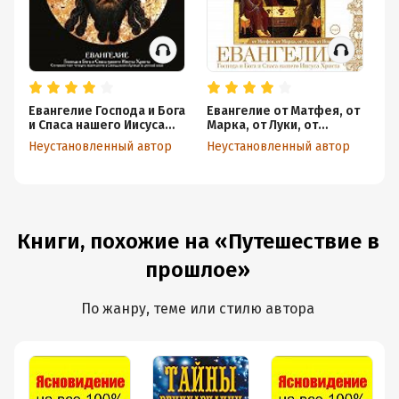
Евангелие Господа и Бога
Евангелие от Матфея, от
Ко
и Спаса нашего Иисуса
Марка, от Луки, от
пе
Христа
Иоанна
Ш
Неустановленный автор
Неустановленный автор
Не
Книги, похожие на «Путешествие в
прошлое»
По жанру, теме или стилю автора