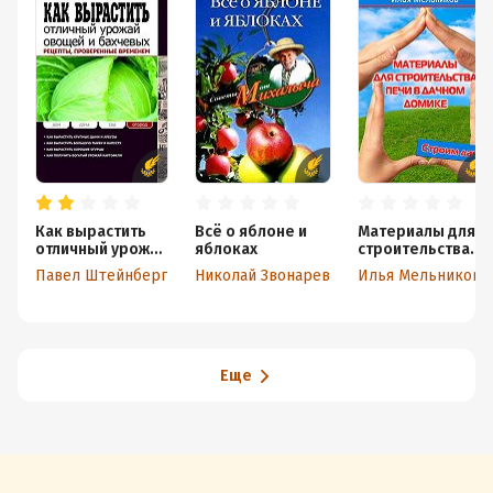
Как вырастить
Всё о яблоне и
Материалы для
отличный урожай
яблоках
строительства
овощей и
печи в дачном
Павел Штейнберг
Николай Звонарев
Илья Мельников
бахчевых.
домике
Рецепты,
проверенные
временем
Еще