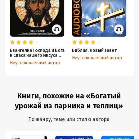
Евангелие Господа и Бога
Библия. Новый завет
Ко
и Спаса нашего Иисуса
пе
Неустановленный автор
Христа
Ш
Неустановленный автор
Не
Книги, похожие на «Богатый
урожай из парника и теплиц»
По жанру, теме или стилю автора