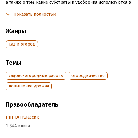
а также о том, какие субстраты и удобрения используются в
растениеводстве защищенного грунта.
Показать полностью
Подробная информация
Жанры
Дата написания:
1 января 2011
Сад и огород
Объем:
278081
Год издания:
2020
Темы
ISBN (EAN):
9785386020200
Время на чтение:
4
ч.
садово-огородные работы
огородничество
повышение урожая
Правообладатель
РИПОЛ Классик
1 344 книги