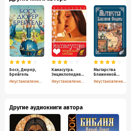
Босх, Дюрер,
Камасутра.
Мытарства
Брейгель
Энциклопедия
Блаженной
любви
Феодоры
Неустановленный автор
Неустановленный автор
Неустановленный автор
Другие аудиокниги автора