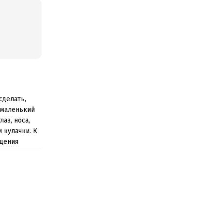
сделать,
 маленький
аз, носа,
 кулачки. К
ащения