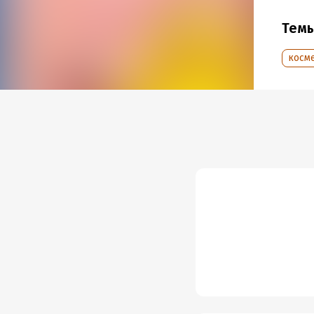
Год из
Тем
косм