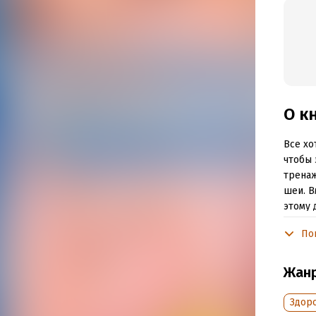
О к
Все хо
чтобы 
тренаж
шеи. В
этому 
произо
По
Подр
Жан
Дата н
Здор
Объем