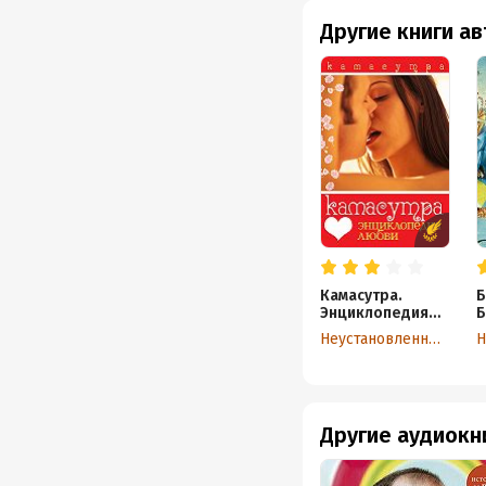
Другие книги а
Камасутра.
Б
Энциклопедия
Б
любви
Неустановленный автор
Другие аудиокн