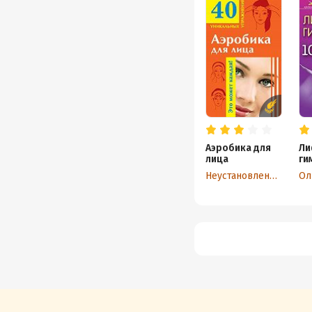
Аэробика для
Ли
лица
ги
Неустановленный автор
Ол