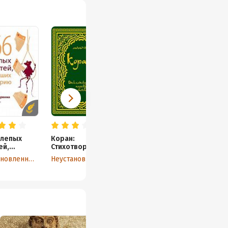
елепых
Коран:
ей,
Стихотворный
ших в
перевод
Неустановленный автор
Неустановленный автор
ию. Премия
на
ает