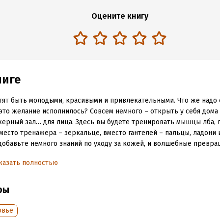
Оцените книгу
ниге
тят быть молодыми, красивыми и привлекательными. Что же надо 
это желание исполнилось? Совсем немного – открыть у себя дома
ерный зал… для лица. Здесь вы будете тренировать мышцы лба, гл
место тренажера – зеркальце, вместо гантелей – пальцы, ладони и
добавьте немного знаний по уходу за кожей, и волшебные превр
йдут очень быстро.
казать полностью
обная информация
ры
аписания:
1 января 2008
ISBN (EAN):
9785170581443
овье
:
124125
Время на чтение:
2
ч.