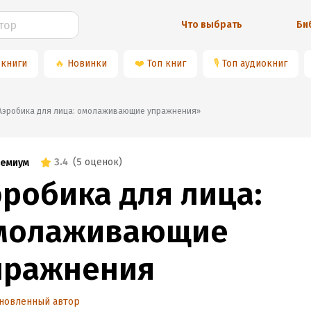
Что выбрать
Би
 книги
🔥
Новинки
❤️
Топ книг
🎙
Топ аудиокниг
📚«Аэробика для лица: омолаживающие упражнения»
3.4
(
5 оценок
)
емиум
эробика для лица:
молаживающие
пражнения
новленный автор