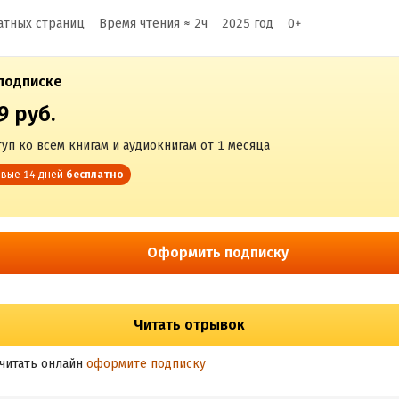
атных страниц
Время чтения ≈
2
ч
2025
год
0
+
подписке
9 руб.
уп ко всем книгам и аудиокнигам от 1 месяца
вые 14 дней
бесплатно
Оформить подписку
Читать отрывок
читать онлайн
оформите подписку