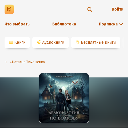
Войти
Что выбрать
Библиотека
Подписка
📖
Книги
🎧
Аудиокниги
👌
Бесплатные книги
⭐️Наталья Тимошенко