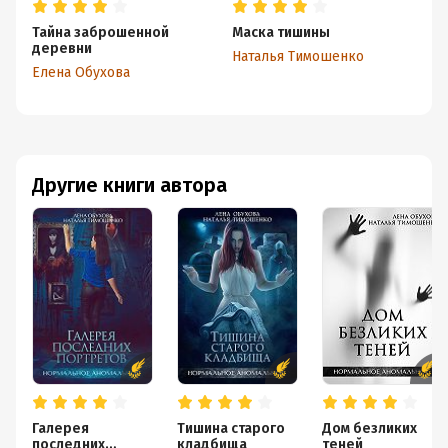
Тайна заброшенной
Маска тишины
П
деревни
Наталья Тимошенко
На
Елена Обухова
Другие книги автора
Галерея
Тишина старого
Дом безликих
последних
кладбища
теней