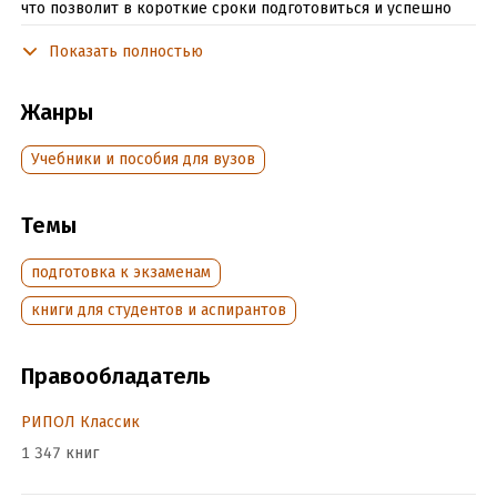
что позволит в короткие сроки подготовиться и успешно
сдать экзамен или зачет по данному предмету.
Показать полностью
Издание предназначено для студентов высших
образовательных учреждений.
Жанры
Учебники и пособия для вузов
Подробная информация
Дата написания:
1 января 2012
Темы
Объем:
227769
Год издания:
2020
подготовка к экзаменам
Дата поступления:
18 октября 2024
книги для студентов и аспирантов
ISBN (EAN):
9785409002947
Время на чтение:
4
ч.
Правообладатель
РИПОЛ Классик
1 347 книг