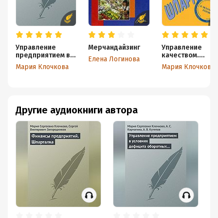
Управление
Мерчандайзинг
Управление
предприятием в
качеством.
Елена Логинова
условиях
Шпаргалка
Мария Клочкова
Мария Клочкова
дефицита
оборотных
средств.
Финансовое
оздоровление
Другие аудиокниги автора
предприятия