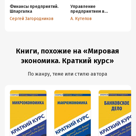
Финансы предприятий.
Управление
Ми
Шпаргалка
предприятием в
Ш
условиях дефицита
Сергей Загородников
А. Кутепов
Ма
оборотных средств.
Финансовое
оздоровление
предприятия
Книги, похожие на «Мировая
экономика. Краткий курс»
По жанру, теме или стилю автора