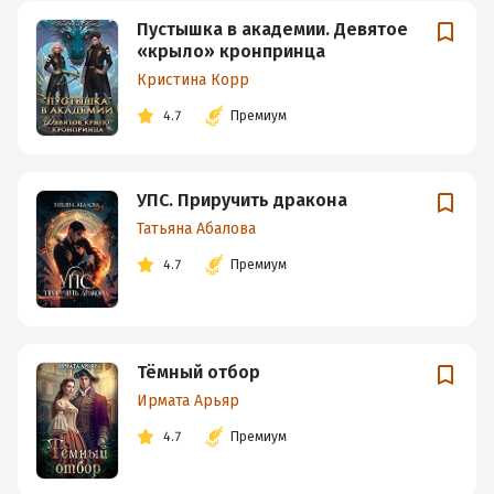
Пустышка в академии. Девятое
«крыло» кронпринца
Кристина Корр
4.7
Премиум
УПС. Приручить дракона
Татьяна Абалова
4.7
Премиум
Тёмный отбор
Ирмата Арьяр
4.7
Премиум