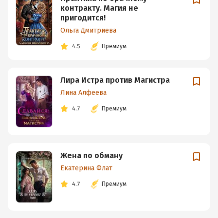
контракту. Магия не
пригодится!
Ольга Дмитриева
4.5
Премиум
Лира Истра против Магистра
Лина Алфеева
4.7
Премиум
Жена по обману
Екатерина Флат
4.7
Премиум