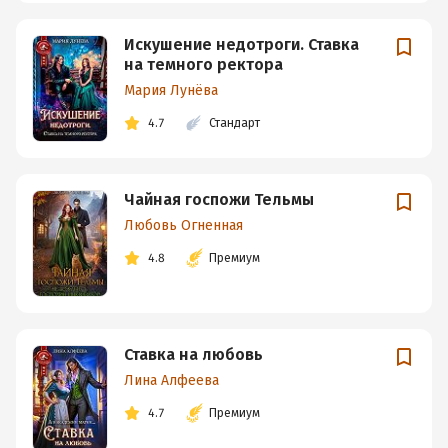
Искушение недотроги. Ставка
на темного ректора
Мария Лунёва
4.7
Стандарт
Чайная госпожи Тельмы
Любовь Огненная
4.8
Премиум
Ставка на любовь
Лина Алфеева
4.7
Премиум