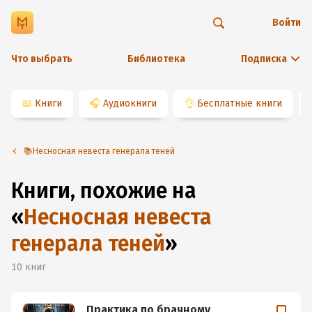
Войти
Что выбрать
Библиотека
Подписка
📖
Книги
🎧
Аудиокниги
👌
Бесплатные книги
📚Несносная невеста генерала теней
Книги, похожие на
«
Несносная невеста
генерала теней
»
10
книг
Практика по брачному