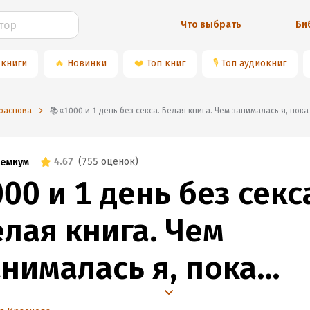
Что выбрать
Би
 книги
🔥
Новинки
❤️
Топ книг
🎙
Топ аудиокниг
Краснова
📚«1000 и 1 день без секса. Белая книга. Чем занималась я, по
4.67
(
755 оценок
)
емиум
00 и 1 день без секс
елая книга. Чем
анималась я, пока
ы занимались сексом