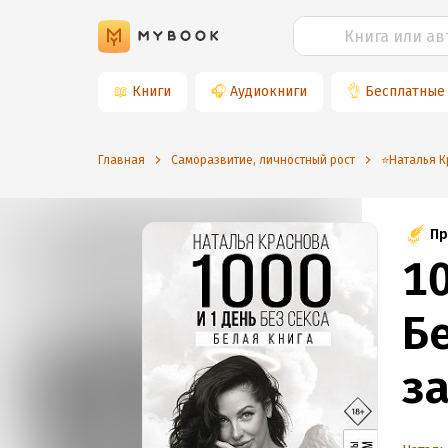
📖
Книги
🎧
Аудиокниги
👌
Бесплатные
Главная
Саморазвитие, личностный рост
⭐️Наталья 
Пр
10
Б
з
в