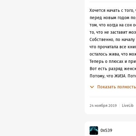
Хочется начать с того
перед новым годом пора
том, что когда на сон
то, что не заставит мо
Собственно, по началу 
что прочитала все книг
осталось жива, что м
Теперь о плюсах и при
Вот есть разряд женск
Потому, что
ЖИЗА
. Пот
восторге читают вза
Показать полност
И в этом что-то есть,
куча сленга, матов, к
строчкам, при этом не
24 ноября 2019
LiveLib
Юмор, он хорош, он от
очень толсто, а иногда
разбирать её подробно
0x539
Во-первых это письма.