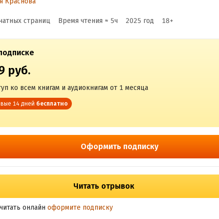
я Краснова
чатных страниц
Время чтения ≈
5
ч
2025
год
18
+
подписке
9 руб.
уп ко всем книгам и аудиокнигам от 1 месяца
вые 14 дней
бесплатно
Оформить подписку
Читать отрывок
читать онлайн
оформите подписку