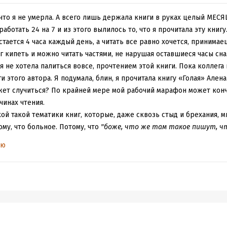
, что я не умерла. А всего лишь держала книги в руках целый МЕСЯ
ботать 24 на 7 и из этого вылилось то, что я прочитала эту книгу.
 остается 4 часа каждый день, а читать все равно хочется, приним
зг кипеть и можно читать частями, не нарушая оставшиеся часы сна
я не хотела палиться вовсе, прочтением этой книги. Пока коллега 
и этого автора. Я подумала, блин, я прочитала книгу «Голая» Ален
ожет случиться? По крайней мере мой рабочий марафон может конч
чинах чтения.
ой такой тематики книг, которые, даже сквозь стыд и брехания, м
ому, что больное. Потому, что
"боже, что же там такое пишут, ч
хлеб"
.
ью
 однозначно. Читается это невероятно быстро, лишь потому, что язы
оротких и смешных оборотов. Сам ход мыслей незамысловатый, взор
 теряя ничего важного, а важного в этой книге очень мало.
работанный годами, это чувствуется. Что-то ниже пояса, что-то по 
 очень тонко. Видимо, благодаря юмору, эта книга плавает в нашем
, то захочется умереть.
 Письма и ответы на них. Какие письма, такие и ответы. Тлен. В ка