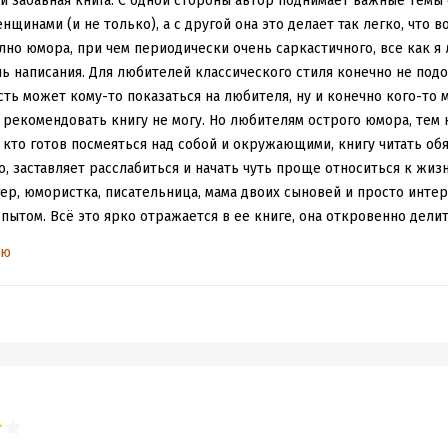
 и забавная книга. С одной стороны автор поднимает важные темы
щинами (и не только), а с другой она это делает так легко, что 
олно юмора, при чем периодически очень саркастичного, все как я
ь написания. Для любителей классического стиля конечно не подой
ть может кому-то показаться на любителя, ну и конечно кого-то
 рекомендовать книгу не могу. Но любителям острого юмора, тем 
 кто готов посмеяться над собой и окружающими, книгу читать обя
, заставляет расслабиться и начать чуть проще относиться к жизн
ер, юмористка, писательница, мама двоих сыновей и просто инте
ытом. Всё это ярко отражается в ее книге, она откровенно делит
ом не забывает добавлять советы психологов по вопросам которы
ью
овсем поклонники).