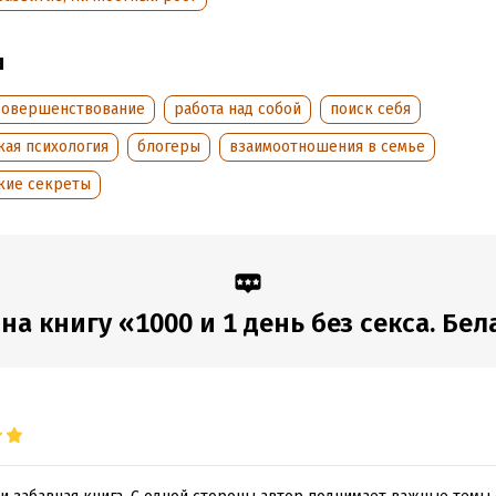
обная информация
ы
аписания:
1 января 2019
ISBN (EAN):
9785171178727
:
337566
Время на чтение:
5
ч.
совершенствование
работа над собой
поиск себя
дания:
2025
кая психология
блогеры
взаимоотношения в семье
оступления:
7 ноября 2024
кие секреты
а книгу «1000 и 1 день без секса. Бела