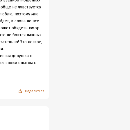
 о взаимоотношениях
вообще не чувствуется
 люблю, поэтому мне
дет, и слова не все
 может обидеть юмор
кто не боится важных
зательно! Это легкое,
и.
ресная девушка с
ся своим опытом с
е задают автору
Поделиться