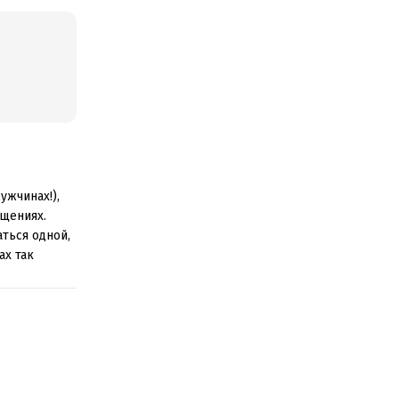
ужчинах!),
бщениях.
ться одной,
ах так
что меня не
оследствии и