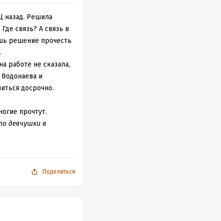
Ц назад. Решила
 Где связь? А связь в
аешь решение прочесть
.
на работе не сказала,
а Водонаева и
иться досрочно.
ногие прочтут.
то девчушки в
к донельзя прост,
 пулей скачет по
Поделиться
больному, что-то
 обществе. Тк, если
кой-то момент