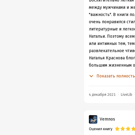
Восхитительно легкая
между мужчинами и жен
"важность". В книги п
очень понравился стил
литературные и легкос
Натальи. Поэтому всем
или интимных тем, тем
развлекательное чтиво
Наталья Краснова блог
большим жизненным оп
читателями, но при эт
Показать полност
поклонники (ну и не с
4 декабря 2021
LiveLib
Vemnos
Оценил книгу