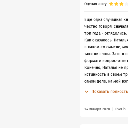
Оценил книгу
смеешься над тупостью
Тк такое поведение и 
Во-вторых начинает до
Ещё одна случайная кн
может случиться с вами
Честно говоря, сначал
абъюза, унижений, изм
три года - огляделись. 
- обрастешь жиром, д
Как оказалось, Наталья
Либо сделаешь рывок 
в каком-то смысле, м
неважно от кого, быть
таки ни слова. Зато в
встанешь на ноги и бу
формате вопрос-ответ
Конечно, Наталья не п
Лучше быть собо
истинность в своем тр
самом деле, на мой вз
Собственно, чем сейча
И дело не в самой Нат
набила за свою сложн
Показать полност
очерки появляются на с
Конечно, я могу опять
она отдает себе отчёт
а по сути название со
были причиной всех пр
Отдельно хочу написать
14 января 2020
LiveLib
Другое дело, наскольк
После всех писем об и
самой Наталье с её ха
расскажу, что вокруг в