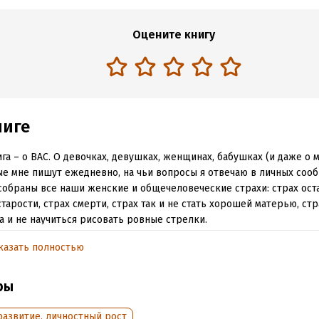
Оцените книгу
ниге
ига – о ВАС. О девочках, девушках, женщинах, бабушках (и даже о м
е мне пишут ежедневно, на чьи вопросы я отвечаю в личных соо
собраны все наши женские и общечеловеческие страхи: страх оста
старости, страх смерти, страх так и не стать хорошей матерью, стр
а и не научиться рисовать ровные стрелки.
казать полностью
ига – о том, как превратить свою жизнь из «я так страдаю, потому 
ры
ют» в жизнь «не так уж я и страдаю, что меня не понимают», а вп
ь «не понимаете меня – страдайте сами».
развитие, личностный рост