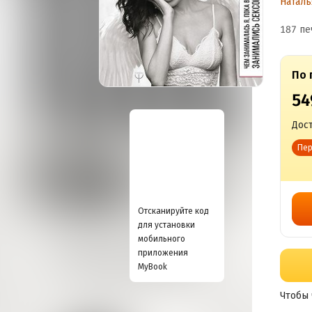
Наталь
187 пе
По 
54
Дост
Пер
Отсканируйте код
для установки
мобильного
приложения
MyBook
Чтобы 