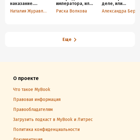
наказание.
императора, или
деле, или
Укрощение
Попаданки (не)
Женитесь на мне
Наталия Журавликова
Риска Волкова
Александра Берг
темного
главное
милорд!
Еще
О проекте
Что такое MyBook
Правовая информация
Правообладателям
Загрузить подкаст в MyBook и Литрес
Политика конфиденциальности
Документация