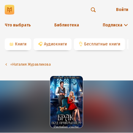
Войти
Что выбрать
Библиотека
Подписка
📖
Книги
🎧
Аудиокниги
👌
Бесплатные книги
⭐️Наталия Журавликова