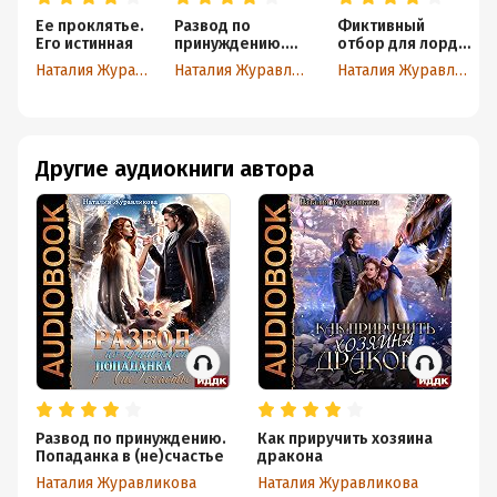
доверить свою жизнь. А вот тем, кто тебе улыбается,
язвительных, но очень харизматичных героев.
Ее проклятье.
Развод по
Фиктивный
не всегда можно доверять, имхо.
Его истинная
принуждению.
отбор для лорда-
Книга шикарная. Я с удовольствием окунулась в
Попаданка в
чернокнижника
Наталия Журавликова
Наталия Журавликова
Наталия Журавликова
(не)счастье
дипломатические разборки, прошла вместе с Дарьей
процесс знакомства с миром и влюбленностью в
Рудольфа. И еще раз убедилась, что власть людей
портит.
Другие аудиокниги автора
Развод по принуждению.
Как приручить хозяина
На
Попаданка в (не)счастье
дракона
ил
Наталия Журавликова
Наталия Журавликова
На