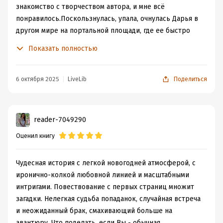
знакомство с творчеством автора, и мне всё
понравилось.Поскользнулась, упала, очнулась Дарья в
другом мире на портальной площади, где ее быстро
прибрали к рукам. Здесь с залетающими иномирцами
Показать полностью
на огонёк не церемонятся, кто первый подобрал, того
и «тапки». Однако очень удачно один дипломат
вспомнил, что Дарья — его жена. Отбил у местного
6 октября 2025
LiveLib
Поделиться
забулдыги попаданку и с ходу накидал перспектив.
Остается только сотрудничать и попытаться бежать из
этого патриархального цветущего королевства.Куда
reader-7049290
бы ни забредали герои в этой истории, будь то совет
Оценил книгу
дипломатии, поездки по гостям и встреча Новогодья —
мне казалось, что перед этими двумя разыгрывают
театральную постановку или пригласили на бал с
Чудесная история с легкой новогодней атмосферой, с
маскарадом. Фальшивые улыбки, речи, наигранная
иронично-колкой любовной линией и масштабными
любовь к власти. Дипломаты. Конечно, двое супругов
интригами. Повествование с первых страниц множит
поначалу тоже не отличались искренностью чувств.
загадки. Нелегкая судьба попаданок, случайная встреча
Боже правый, сколько я смеялась с их счастливых
и неожиданный брак, смахивающий больше на
отношений напоказ. Уморительная парочка. Ведь
авантюру. Что поделать, если Вы - обычная