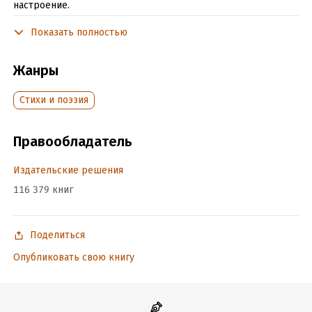
настроение.
Показать полностью
Подробная информация
Жанры
Объем:
19605
Год издания:
2026
Cтихи и поэзия
Дата поступления:
28 февраля 2020
ISBN (EAN):
9785449603968
Правообладатель
Время на чтение:
1
ч.
Издательские решения
116 379 книг
Поделиться
Опубликовать свою книгу