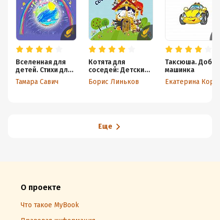
Вселенная для
Котята для
Таксюша. Добр
детей. Стихи для
соседей: Детские
машинка
детей
стихи с
Тамара Савич
Борис Линьков
Екатер
иллюстрациями
Еще
О проекте
Что такое MyBook