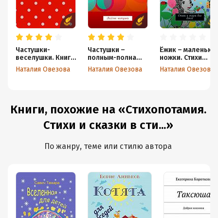
Частушки-
Частушки –
Ёжик – маленьки
веселушки. Книга
полным-полна
ножки. Стихи
для тех, кто
коробочка.
и сказки для
Наталия Овезова
Наталия Овезова
Наталия Овезова
любит
Весёлые
детей
посмеяться!
частушки
Книги, похожие на «Стихопотамия.
Стихи и сказки в сти...»
По жанру, теме или стилю автора