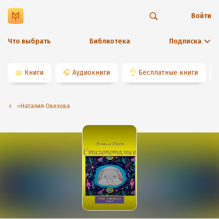
Войти
Что выбрать
Библиотека
Подписка
📖
Книги
🎧
Аудиокниги
👌
Бесплатные книги
⭐️Наталия Овезова