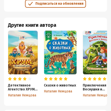
Подписаться на обновления
Другие книги автора
Детективное
Сказки о животных
Приключения
Агентство ХРУМ.
Веснушки и
Наталия Немцова
Гусли-Самогуды
Кипятоши.
Наталия Немцова
Наталия Немцова
Тридевятое
царство