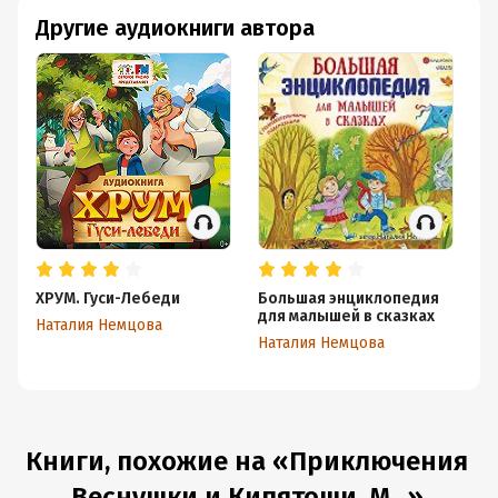
Другие аудиокниги автора
ХРУМ. Гуси-Лебеди
Большая энциклопедия
Де
для малышей в сказках
до
Наталия Немцова
Наталия Немцова
На
Книги, похожие на «Приключения
Веснушки и Кипятоши. М...»