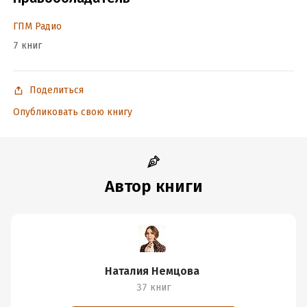
Подробная информация
ГПМ Радио
Дата написания:
1 января 2020
7 книг
Объем:
85490
Год издания:
2026
Дата поступления:
15 октября 2024
Поделиться
ISBN (EAN):
97856044370636
Опубликовать свою книгу
Время на чтение:
2
ч.
Автор книги
Наталия Немцова
37 книг