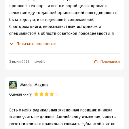
прошло с тех пор - и всё же порой целая пропасть
лежит между тогдашней организацией повседневности,
быта и досуга, и сегодняшней, современной.
С автором книги, небезызвестным историком и
специалистом в области советской повседневности, я
впервые "познакомилась" в её труде, написанном в
Показать полностью
соавторстве с В.С. Измозиком "Петербург советский.
"Новый человек" в старом пространстве" . Книга меня
очень впечатлила, а у Лебиной я нашла ещё один
3 июля 2015
LiveLib
Поделиться
замечательный труд, привлёкший моё внимание -
книгу "Повседневная жизнь советского города 1920-
1930 гг" , которая, к сожалению, надолго зависла у меня
Wanda_Magnus
в списке книг "к прочтению", как это часто бывает.
Оценил книгу
Впрочем, год - это ещё, пожалуй, не очень "надолго")
так или иначе, но пока я собиралась её прочесть, у
Наталии Борисовны вышла новая книга, о которой я
Есть у меня радикальная жизненная позиция: книжка
сейчас пишу. И я решила прочесть её.
жизни учить не должна. Английскому языку там, чинить
С чтением этой книги вышла интересная история. Она
розетки или как правильно сжимать зубы, чтобы их не