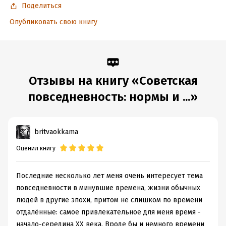
Поделиться
Дата написания:
1 января 2015
Опубликовать свою книгу
Объем:
827171
Год издания:
2025
Дата поступления:
6 мая 2024
ISBN (EAN):
9785444803851
Отзывы на книгу «Cоветская
Время на чтение:
12
ч.
повседневность: нормы и ...»
britvaokkama
Оценил книгу
Последние несколько лет меня очень интересует тема
повседневности в минувшие времена, жизни обычных
людей в другие эпохи, притом не слишком по времени
отдалённые: самое привлекательное для меня время -
начало-середина ХХ века. Вроде бы и немного времени