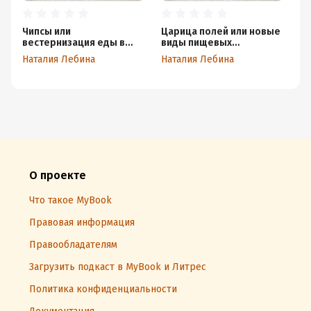
Чипсы или
Царица полей или новые
Об
вестернизация еды в
виды пищевых
фа
СССР
продуктов в условиях
го
Наталия Лебина
Наталия Лебина
На
дефицита
со
О проекте
Что такое MyBook
Правовая информация
Правообладателям
Загрузить подкаст в MyBook и Литрес
Политика конфиденциальности