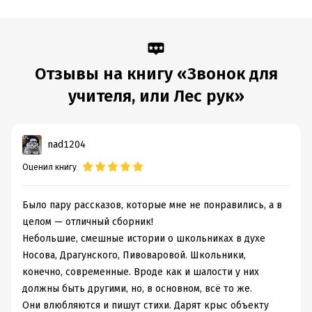
Дата написания:
1 января 2020
Объем:
120635
Год издания:
2025
Отзывы на книгу «Звонок для
Дата поступления:
5 декабря 2020
учителя, или Лес рук»
ISBN (EAN):
9785171228651
Время на чтение:
2
ч.
nad1204
Оценил книгу
Было пару рассказов, которые мне не понравились, а в
целом — отличный сборник!
Небольшие, смешные истории о школьниках в духе
Носова, Драгунского, Пивоваровой. Школьники,
конечно, современные. Вроде как и шалости у них
должны быть другими, но, в основном, всё то же.
Они влюбляются и пишут стихи. Дарят крыс объекту