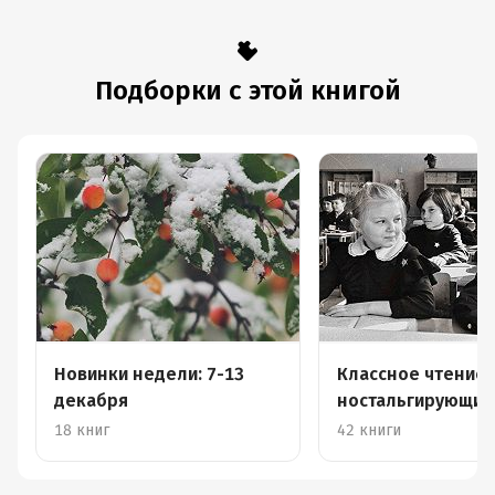
Подборки с этой книгой
Новинки недели: 7-13
Классное чтение 
декабря
ностальгирующих
школе
18 книг
42 книги