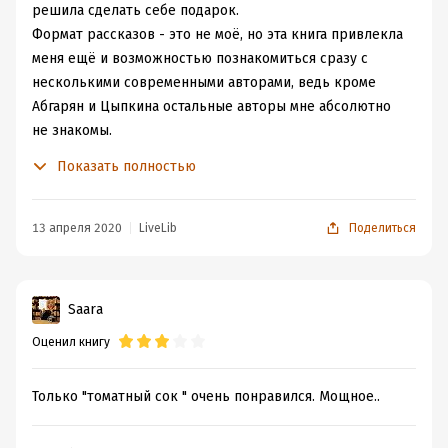
решила сделать себе подарок.
Формат рассказов - это не моё, но эта книга привлекла
меня ещё и возможностью познакомиться сразу с
несколькими современными авторами, ведь кроме
Абгарян и Цыпкина остальные авторы мне абсолютно
не знакомы.
Книга меня несколько шокировала. Во всяком случае,
Показать полностью
это не сборник отрывков из сладких любовных
романов. Смесь жанров также удивила: большинство
рассказов - это фантастика или мистика, порою даже
13 апреля 2020
LiveLib
Поделиться
жуткая, как в рассказе Д. Карманова "Что-то
случилось".
Так как фантастика - это жанр, с которым я мало
Saara
знакома, некоторые рассказы я вообще не поняла или
Оценил книгу
не прониклась. Но были и такие, которые сильно меня
тронули. Например, "Чужие смерти" Наталии Лирон,
"Дитя вечности" Лидии Королёвой, "Голос в лабиринте"
Только "томатный сок " очень понравился. Мощное..
Наталии Способиной, "Пробуждение" Евгении
Овчинниковой.