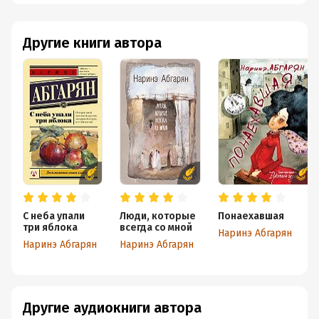
Другие книги автора
С неба упали
Люди, которые
Понаехавшая
три яблока
всегда со мной
Наринэ Абгарян
Наринэ Абгарян
Наринэ Абгарян
Другие аудиокниги автора