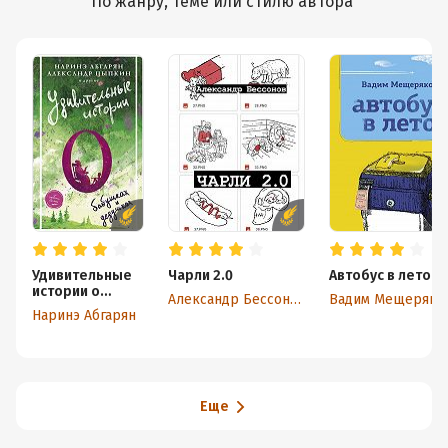
По жанру, теме или стилю автора
Удивительные
Чарли 2.0
Автобус в лето
истории о
Александр Бессонов
Вадим Мещеряко
бабушках и
Наринэ Абгарян
дедушках
(сборник)
Еще