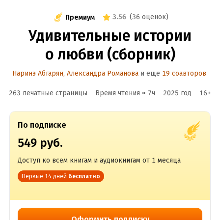
3.56
(
36 оценок
)
Премиум
Удивительные истории
о любви (сборник)
Наринэ Абгарян
,
Александра Романова
и еще
19 соавторов
263 печатные страницы
Время чтения ≈
7
ч
2025
год
16
+
По подписке
549 руб.
Доступ ко всем книгам и аудиокнигам от 1 месяца
Первые 14 дней
бесплатно
Оформить подписку