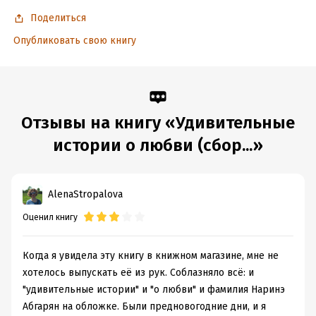
Дата написания:
1 января 2019
Поделиться
Объем:
473504
Год издания:
2025
Опубликовать свою книгу
Дата поступления:
11 ноября 2019
ISBN (EAN):
9785171148041
Время на чтение:
7
ч.
Отзывы на книгу «Удивительные
истории о любви (сбор...»
AlenaStropalova
Оценил книгу
Когда я увидела эту книгу в книжном магазине, мне не
хотелось выпускать её из рук. Соблазняло всё: и
"удивительные истории" и "о любви" и фамилия Наринэ
Абгарян на обложке. Были предновогодние дни, и я