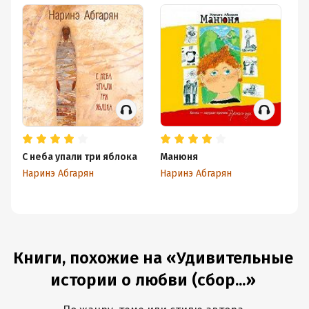
С неба упали три яблока
Манюня
С
Наринэ Абгарян
Наринэ Абгарян
На
Книги, похожие на «Удивительные
истории о любви (сбор...»